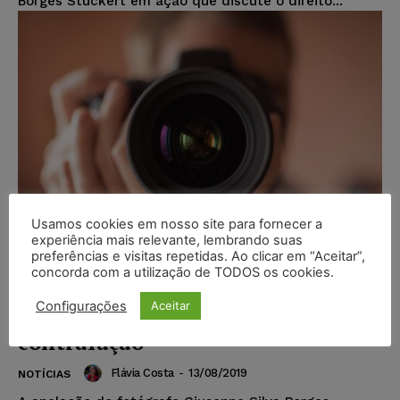
Borges Stuckert em ação que discute o direito...
Usamos cookies em nosso site para fornecer a
experiência mais relevante, lembrando suas
preferências e visitas repetidas. Ao clicar em “Aceitar”,
concorda com a utilização de TODOS os cookies.
TJ-SP reforma sentença para
Configurações
Aceitar
indenizar fotógrafo vítima de
contrafação
Flávia Costa
-
13/08/2019
NOTÍCIAS