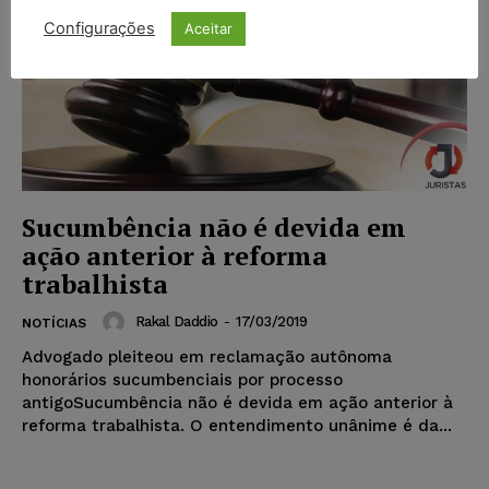
Configurações
Aceitar
Sucumbência não é devida em
ação anterior à reforma
trabalhista
Rakal Daddio
-
17/03/2019
NOTÍCIAS
Advogado pleiteou em reclamação autônoma
honorários sucumbenciais por processo
antigoSucumbência não é devida em ação anterior à
reforma trabalhista. O entendimento unânime é da...