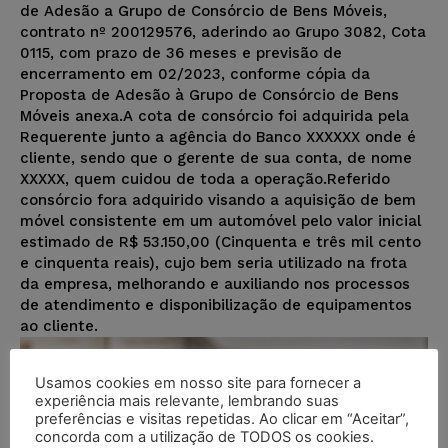
de Adesão a Grupo de Consórcio de Bens Móveis,
contrato nº 200129576, aderindo ao Grupo 3082, Cota
0115, com prazo de 36 meses e previsão de
encerramento em 02/2023, conforme cópia da
Proposta de Adesão à Grupo de Consórcio de Bens
Móveis anexa.A cota de consórcio foi adquirida pela
Requerente junto a agência do Banco XXXXXX onde é
cliente, sendo que o gerente de sua conta, de nome
XXXXX, quem cuidou de toda a operação.Referido
consórcio fora adquirido visando a aquisição de bem
móvel consistente em um automóvel pelo valor inicial
estimado de R$ 53.150,00 (Cinquenta e três mil cento
e cinquenta reais), cujo bem seria utilizado na frota
da empresa, melhorando e auxiliando nos processos
de atendimento e disponibilização de equipamentos
ao cliente.
Usamos cookies em nosso site para fornecer a
experiência mais relevante, lembrando suas
preferências e visitas repetidas. Ao clicar em “Aceitar”,
concorda com a utilização de TODOS os cookies.