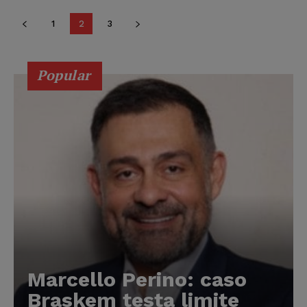
1
2
3
Popular
Marcello Perino: caso
Braskem testa limite