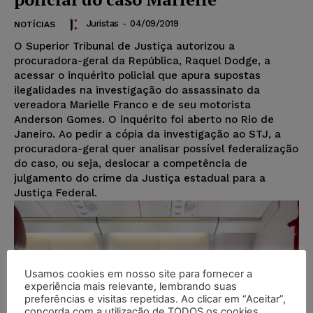
Juristas
-
04/09/2019
NOTÍCIAS
O Superior Tribunal de Justiça autorizou a
procuradora-geral da República, Raquel Dodge, a
acessar o inquérito policial que apura supostas
ilegalidades na investigação do assassinato da
vereadora Marielle Franco e de seu motorista
Anderson Gomes. O inquérito foi aberto no Rio de
Janeiro. Ao pedir a cópia da investigação ao STJ, a
procuradora-geral quer analisar possível federalização
do caso, ou seja, deslocar a competência de
julgamento do crime da Justiça estadual para a
Justiça Federal.
Usamos cookies em nosso site para fornecer a
experiência mais relevante, lembrando suas
preferências e visitas repetidas. Ao clicar em “Aceitar”,
concorda com a utilização de TODOS os cookies.