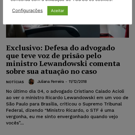
Configurações
Aceitar
Exclusivo: Defesa do advogado
que teve voz de prisão pelo
ministro Lewandowski comenta
sobre sua atuação no caso
Juliana Ferreira
-
11/12/2018
NOTÍCIAS
No último dia 04, o advogado Cristiano Caiado Acioli
ao ver o ministro Ricardo Lewandowski em um voo de
São Paulo para Brasília, criticou o Supremo Tribunal
Federal, dizendo “Ministro Ricardo, o STF é uma
vergonha, eu me sinto envergonhado quando vejo
vocês”...