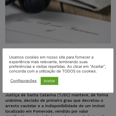
Tribunal confirma arresto de
imóvel vendido por valor ínfimo
Usamos cookies em nosso site para fornecer a
experiência mais relevante, lembrando suas
após inadimplência e vê indícios
preferências e visitas repetidas. Ao clicar em “Aceitar”,
de fraude contra credores
concorda com a utilização de TODOS os cookies.
Configurações
Aceitar
Juristas
-
20/07/2025
NOTÍCIAS
A 3ª Câmara de Direito Comercial do Tribunal de
Justiça de Santa Catarina (TJSC) manteve, de forma
unânime, decisão de primeiro grau que decretou o
arresto cautelar e a indisponibilidade de um imóvel
localizado em Pomerode, vendido por valor