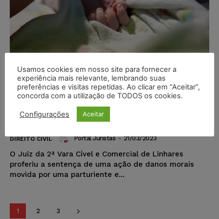
Usamos cookies em nosso site para fornecer a
experiência mais relevante, lembrando suas
preferências e visitas repetidas. Ao clicar em “Aceitar”,
Mãe de Recém-Nascido que teve o
concorda com a utilização de TODOS os cookies.
Braço Deslocado Durante o Parto
Configurações
Aceitar
Deve ser Indenizada
Portal Juristas
-
21/03/2023
DIREITO CIVIL
O Juiz da 2ª Vara Cível e Comercial de Linhares
proferiu a sentença de uma ação de danos morais
movida por uma parturiente e...
1
2
3