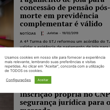
concessão de pensão pós
morte em previdência
complementar é válido
Juristas
-
19/02/2019
NOTÍCIAS
A 4ª Turma do STJ reformou um acórdão do T
validar a exigência de pagamento de joia para 
de beneficiário no plano de previdência comp
consequente concessão pensão pós-morte. Par
Usamos cookies em nosso site para fornecer a experiência
mais relevante, lembrando suas preferências e visitas
deferir a pensão em contrariedade ao regula
repetidas. Ao clicar em “Aceitar”, concorda com a utilização
fundo conduz ao enriquecimento sem causa d
de TODOS os cookies.
beneficiado e implica benefício sem respectiv
custeio.
Configurações
Aceitar
Plano de benefícios com
inscrição própria no CNP
segurança jurídica para 