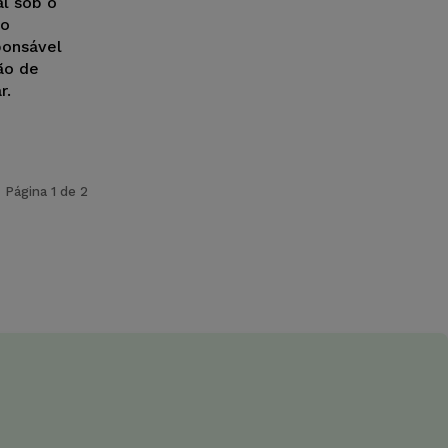
al sob o
 o
ponsável
ão de
r.
Página 1 de 2