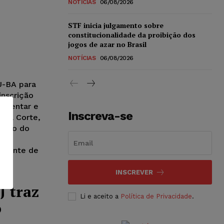
NOTÍCIAS
06/08/2026
-
STF inicia julgamento sobre
constitucionalidade da proibição dos
jogos de azar no Brasil
NOTÍCIAS
06/08/2026
J-BA para
inscrição
lementar e
Inscreva-se
a a Corte,
mento do
o
a fonte de
INSCREVER
J traz
Li e aceito a
Política de Privacidade
.
o