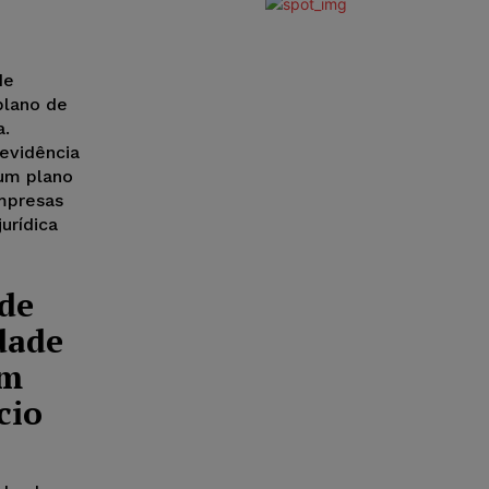
de
plano de
a.
evidência
um plano
empresas
urídica
de
dade
em
cio