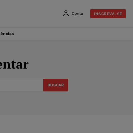
Conta
INSCREVA-SE
dências
entar
BUSCAR