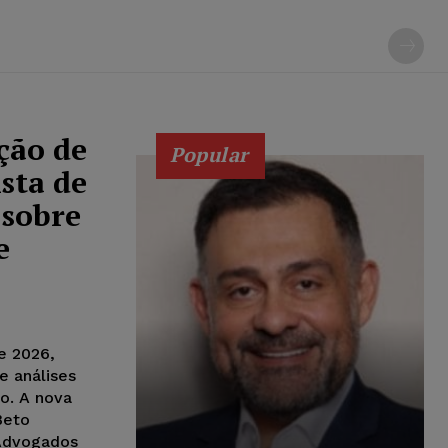
ição de
Popular
sta de
 sobre
e
de 2026,
 e análises
o. A nova
Beto
 Advogados