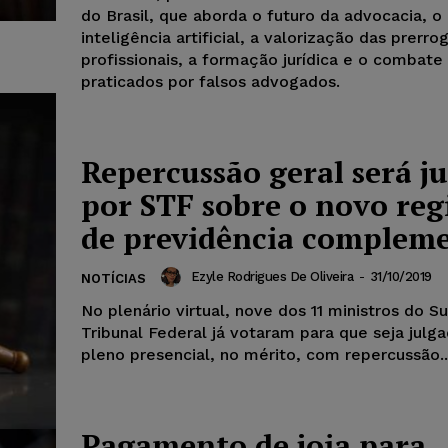
do Brasil, que aborda o futuro da advocacia, o
inteligência artificial, a valorização das prerro
profissionais, a formação jurídica e o combate
praticados por falsos advogados.
Repercussão geral será j
por STF sobre o novo re
de previdência complem
Ezyle Rodrigues De Oliveira
-
31/10/2019
NOTÍCIAS
No plenário virtual, nove dos 11 ministros do 
Tribunal Federal já votaram para que seja julg
pleno presencial, no mérito, com repercussão..
Pagamento de joia para