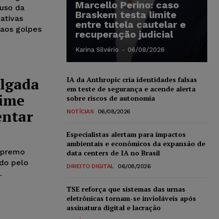
Marcello Perino: caso
 uso da
Braskem testa limite
gativas
entre tutela cautelar e
 aos golpes
recuperação judicial
Karina Silvério
-
06/08/2026
ulgada
IA da Anthropic cria identidades falsas
em teste de segurança e acende alerta
gime
sobre riscos de autonomia
entar
NOTÍCIAS
06/08/2026
Especialistas alertam para impactos
ambientais e econômicos da expansão de
Supremo
data centers de IA no Brasil
ado pelo
DIREITO DIGITAL
06/08/2026
.
TSE reforça que sistemas das urnas
eletrônicas tornam-se invioláveis após
assinatura digital e lacração