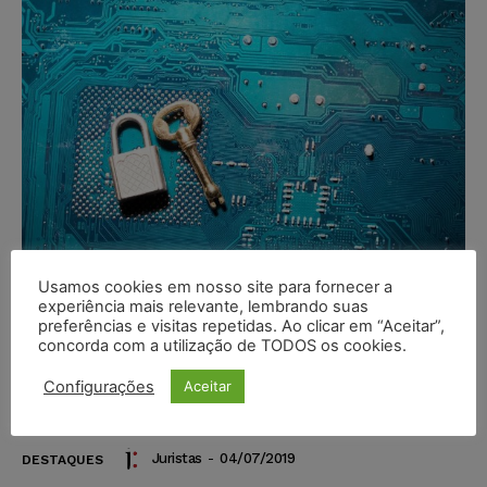
Usamos cookies em nosso site para fornecer a
experiência mais relevante, lembrando suas
preferências e visitas repetidas. Ao clicar em “Aceitar”,
Pedido da Google para suspender
concorda com a utilização de TODOS os cookies.
quebra de sigilo de dados de grupo
de usuários não identificados é
Configurações
Aceitar
rejeitado no STJ
Juristas
-
04/07/2019
DESTAQUES