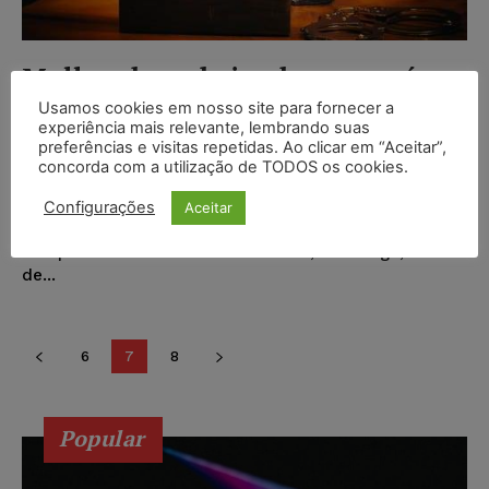
Mulher de embaixador grego é
transferida para presídio de
Usamos cookies em nosso site para fornecer a
Bangu
experiência mais relevante, lembrando suas
preferências e visitas repetidas. Ao clicar em “Aceitar”,
concorda com a utilização de TODOS os cookies.
Wilson Roberto
-
31/12/2016
DIREITO PENAL
Françoise Amiridis, mulher do embaixador da Grécia
Configurações
Aceitar
no Brasil, Kyriakos Amiridis, foi transferida para o
Complexo Penitenciário de Gericinó, em Bangu, no Rio
de...
6
7
8
Popular