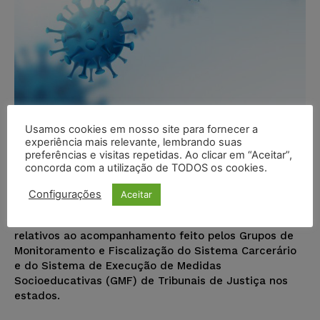
Usamos cookies em nosso site para fornecer a
Sistema prisional registra quase
experiência mais relevante, lembrando suas
1,5 mil novos casos de Covid-19 na
preferências e visitas repetidas. Ao clicar em “Aceitar”,
concorda com a utilização de TODOS os cookies.
última semana
Configurações
Aceitar
Ricardo Krusty
-
12/11/2020
DESTAQUES
Foram atualizados nesta quarta-feira (11)dados
relativos ao acompanhamento feito pelos Grupos de
Monitoramento e Fiscalização do Sistema Carcerário
e do Sistema de Execução de Medidas
Socioeducativas (GMF) de Tribunais de Justiça nos
estados.