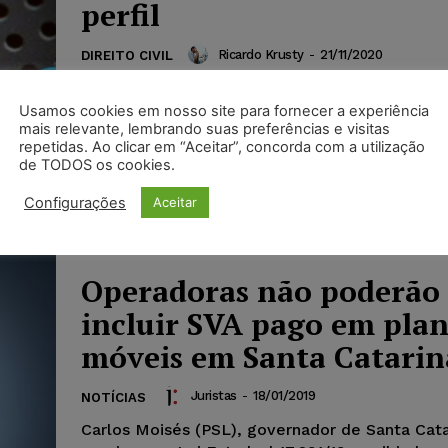
perfil
Ricardo Krusty
-
21/11/2020
DIREITO CIVIL
Por determinação da juíza Maria Flávia Alberga
do Juizado Especial Cível de Matozinhos, o F
Usamos cookies em nosso site para fornecer a experiência
mais relevante, lembrando suas preferências e visitas
Serviços Online do Brasil deve reativar, no pra
repetidas. Ao clicar em “Aceitar”, concorda com a utilização
dias, a conta de uma empresa que comercializ
de TODOS os cookies.
e acessórios.
Configurações
Aceitar
Operadoras não poderão
incluir SVA pago em pla
móveis em Santa Catarin
Juristas
-
18/01/2019
NOTÍCIAS
Carlos Moisés (PSL), governador de Santa Cata