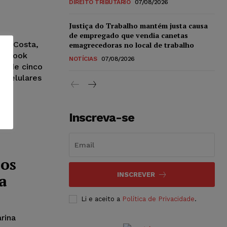
DIREITO TRIBUTÁRIO
07/08/2026
Justiça do Trabalho mantém justa causa
de empregado que vendia canetas
ria Costa,
emagrecedoras no local de trabalho
acebook
NOTÍCIAS
07/08/2026
zo de cinco
a celulares
Inscreva-se
nos
a
INSCREVER
Li e aceito a
Política de Privacidade
.
rina