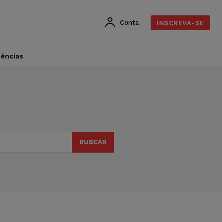
Conta
INSCREVA-SE
dências
BUSCAR