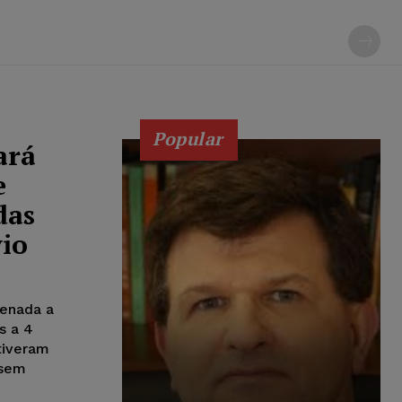
Popular
ará
e
das
vio
denada a
s a 4
tiveram
 sem