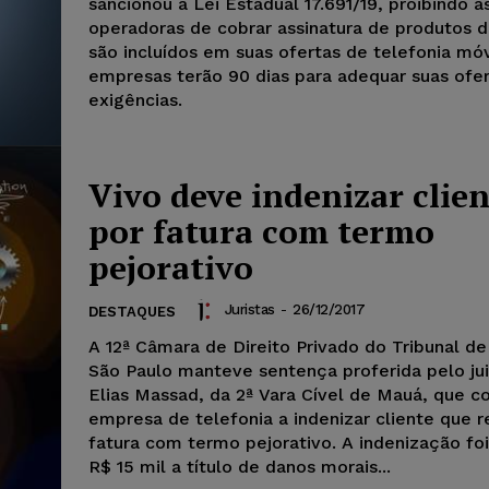
sancionou a Lei Estadual 17.691/19, proibindo a
operadoras de cobrar assinatura de produtos 
são incluídos em suas ofertas de telefonia móv
empresas terão 90 dias para adequar suas ofer
exigências.
Vivo deve indenizar clie
por fatura com termo
pejorativo
Juristas
-
26/12/2017
DESTAQUES
A 12ª Câmara de Direito Privado do Tribunal de
São Paulo manteve sentença proferida pelo ju
Elias Massad, da 2ª Vara Cível de Mauá, que 
empresa de telefonia a indenizar cliente que 
fatura com termo pejorativo. A indenização fo
R$ 15 mil a título de danos morais...