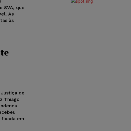
s
de SVA, que
el. As
tas às
nte
 Justiça de
iz Thiago
condenou
recebeu
i fixada em