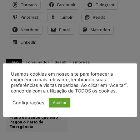
Threads
Facebook
Telegram
Pinterest
Tumblr
Reddit
Nextdoor
E-mail
Mastodon
LinkedIn
TAGS
consumidor
design
empresa
identidade empresarial
inpi
logotipo
marca
Usamos cookies em nosso site para fornecer a
marca registrada
mercado
nome
pequena empresa
experiência mais relevante, lembrando suas
registro de marca
símbolo
preferências e visitas repetidas. Ao clicar em “Aceitar”,
concorda com a utilização de TODOS os cookies.
Artigo anterior
Próximo artigo
Configurações
Aceitar
Modelo de Ação de
Passo a Passo para
Ressarcimento Contra
Registro de Marca no INPI
Plano de Saúde que Não
Pagou o Parto de
Emergência