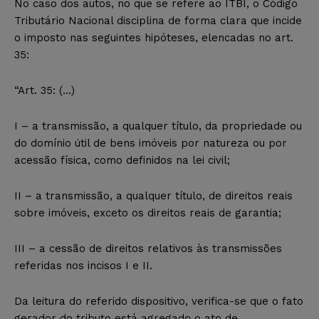
No caso dos autos, no que se refere ao ITBI, o Código
Tributário Nacional disciplina de forma clara que incide
o imposto nas seguintes hipóteses, elencadas no art.
35:
“Art. 35: (…)
I – a transmissão, a qualquer título, da propriedade ou
do domínio útil de bens imóveis por natureza ou por
acessão física, como definidos na lei civil;
II – a transmissão, a qualquer título, de direitos reais
sobre imóveis, exceto os direitos reais de garantia;
III – a cessão de direitos relativos às transmissões
referidas nos incisos I e II.
Da leitura do referido dispositivo, verifica-se que o fato
gerador do tributo está agregado o ato de