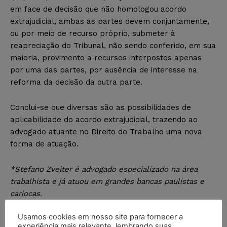
em face de decisão que não homologou acordo
extrajudicial, ambas as partes devem conjuntamente,
ou por meio de recurso próprio, submeter à
reapreciação do Tribunal, não sendo conferido, em sua
maioria, provimento a recursos interpostos apenas
por uma das partes, por ausência de interesse na
reforma da decisão da outra parte.
Conclui-se que diversas são as possibilidades de
aplicabilidade do acordo extrajudicial, trazendo ao
advogado atuante no Direito do Trabalho uma nova
forma de atuação.
*Stefano Zveiter é advogado especializado na área
trabalhista e já atuou em grandes bancas paulistas e
cariocas.
Usamos cookies em nosso site para fornecer a
experiência mais relevante, lembrando suas