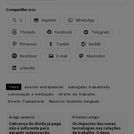
Compartilhe isso:
X
Imprimir
WhatsApp
Threads
Facebook
Telegram
Pinterest
Tumblr
Reddit
Nextdoor
E-mail
Mastodon
LinkedIn
TAGS
acordo extrajudicial
advogado trabalhista
conciliação e mediação
direito do trabalho
Direito Trabalhista
Mauricio Godinho Delgado
Artigo anterior
Próximo artigo
Cobrança de dívida já paga
Os impactos das novas
não é suficiente para
tecnologias nas relações
garantir indenização
de trabalho: O dano