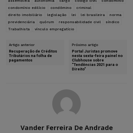
assembleia
autonomia
cargo
código civil
condomínio
condomínio edilício
condômino
criminal
direito imobiliário
legislação
lei
lei brasileira
norma
previdenciária
quórum
responsabilidade civil
síndico
Trabalhista
vínculo empregatício
Artigo anterior
Próximo artigo
Recuperação de Créditos
Portal Juristas promove
Tributários na folha de
nesta sexta-feira painel no
pagamentos
Clubhouse sobre
“Tendências 2021 para o
Direito”
Vander Ferreira De Andrade