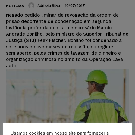
Adrizzia Silva
-
10/07/2017
NOTÍCIAS
Negado pedido liminar de revogação da ordem de
prisão decorrente de condenação em segunda
instância proferida contra o empresário Marcio
Andrade Bonilho, pelo ministro do Superior Tribunal de
Justiça (STJ) Felix Fischer. Bonilho foi condenado a
sete anos e nove meses de reclusão, no regime
semiaberto, pelos crimes de lavagem de dinheiro e
organização criminosa no âmbito da Operação Lava
Jato.
Usamos cookies em nosso site para fornecer a