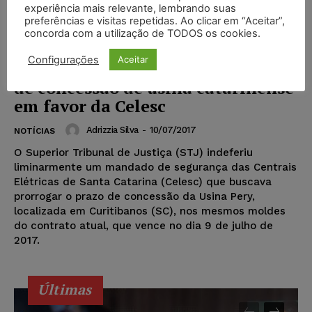
experiência mais relevante, lembrando suas
preferências e visitas repetidas. Ao clicar em “Aceitar”,
concorda com a utilização de TODOS os cookies.
Configurações
Aceitar
Indeferido pedido de prorrogação
de concessão de usina catarinense
em favor da Celesc
Adrizzia Silva
-
10/07/2017
NOTÍCIAS
O Superior Tribunal de Justiça (STJ) indeferiu
liminarmente um mandado de segurança das Centrais
Elétricas de Santa Catarina (Celesc) que buscava
prorrogar o prazo de concessão da Usina Pery,
localizada em Curitibanos (SC), nos mesmos moldes
do contrato atual, que vence no dia 9 de julho de
2017.
Últimas