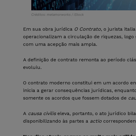
Créditos: metamorworks / iStock
Em sua obra jurídica
O Contrato
, o jurista ital
operacionalizam a circulação de riquezas, logo
com uma acepção mais ampla.
A definição de contrato remonta ao período clás
evoluiu.
O contrato moderno constitui em um acordo ent
inicia a gerar consequências jurídicas, enquan
somente os acordos que fossem dotados de
cau
A
causa civilis
eleva, portanto, o ato jurídico b
disponibilizando às partes a
actio
corresponden