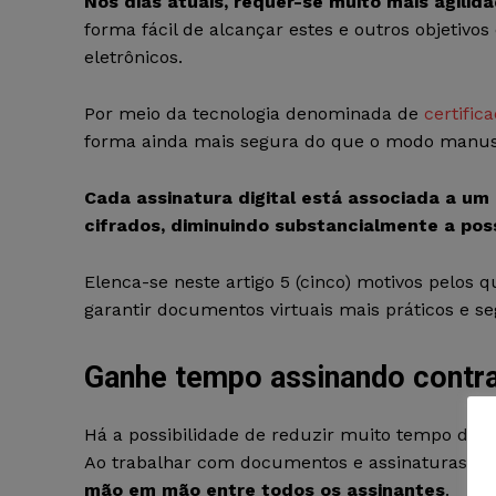
Nos dias atuais, requer-se muito mais agili
forma fácil de alcançar estes e outros objetivo
eletrônicos.
Por meio da
tecnologia denominada de
certifica
forma ainda mais segura do que o modo manusc
Cada assinatura digital está associada a um
cifrados, diminuindo substancialmente a poss
Elenca-se neste artigo 5 (cinco) motivos pelos qu
garantir documentos virtuais mais práticos e se
Ganhe tempo assinando contrat
Há a possibilidade de reduzir muito tempo de t
Ao trabalhar com documentos e assinaturas dig
mão em mão entre todos os assinantes
.