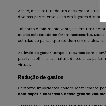
Assim, a assinatura de um documento ou cont
diversas partes envolvidas em lugares distintos.
Tal ponto é totalmente vantajoso em uma empre
outros colaboradores forem necessárias. Mas a 
colhidas de partes que residem em cidades, es
Ao invés de gastar tempo e recursos com o envio
possível colher a assinatura de todas as parte
virtual.
Redução de gastos
Contratos importantes podem ser formados por 
com papel e impressão desse grande volume 
Somam-se a isso os gastos com taxas e emolume