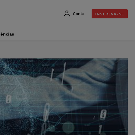
Conta
INSCREVA-SE
dências