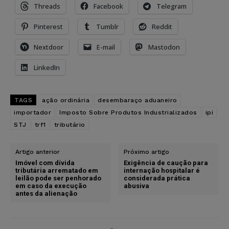
Threads
Facebook
Telegram
Pinterest
Tumblr
Reddit
Nextdoor
E-mail
Mastodon
LinkedIn
TAGS
ação ordinária
desembaraço aduaneiro
importador
Imposto Sobre Produtos Industrializados
ipi
STJ
trf1
tributário
Artigo anterior
Próximo artigo
Imóvel com dívida
Exigência de caução para
tributária arrematado em
internação hospitalar é
leilão pode ser penhorado
considerada prática
em caso da execução
abusiva
antes da alienação