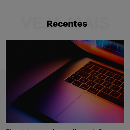
VEJA MAIS
Recentes