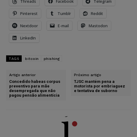
Threads
Facebook
Telegram
Pinterest
Tumblr
Reddit
Nextdoor
E-mail
Mastodon
LinkedIn
TAGS
bitcoin
phishing
Artigo anterior
Próximo artigo
Concedido habeas corpus
TJSC mantém pena a
preventivo para mãe
motorista por embriaguez
desempregada que não
e tentativa de suborno
pagou pensão alimentícia