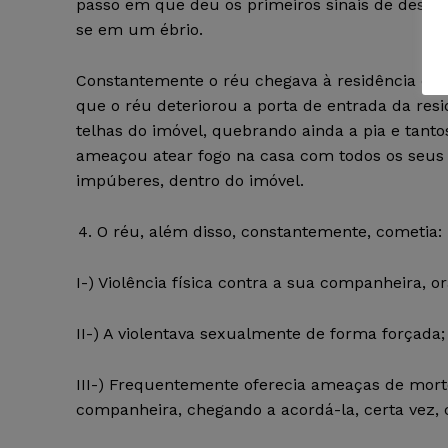
passo em que deu os primeiros sinais de desvi
se em um ébrio.
Constantemente o réu chegava à residência da fa
que o réu deteriorou a porta de entrada da res
telhas do imóvel, quebrando ainda a pia e tantos
ameaçou atear fogo na casa com todos os seus f
impúberes, dentro do imóvel.
O réu, além disso, constantemente, cometia:
I-) Violência física contra a sua companheira, 
II-) A violentava sexualmente de forma forçada;
III-) Frequentemente oferecia ameaças de mort
companheira, chegando a acordá-la, certa vez,