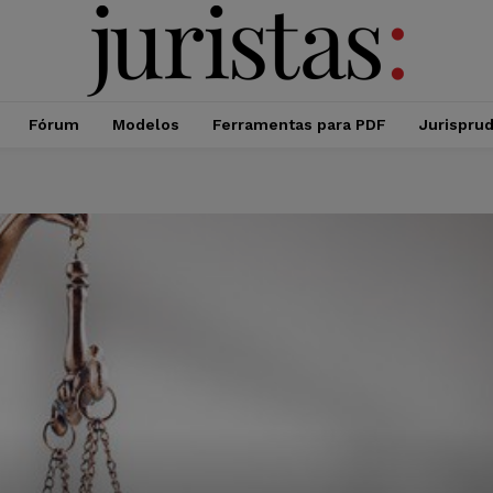
Fórum
Modelos
Ferramentas para PDF
Jurispru