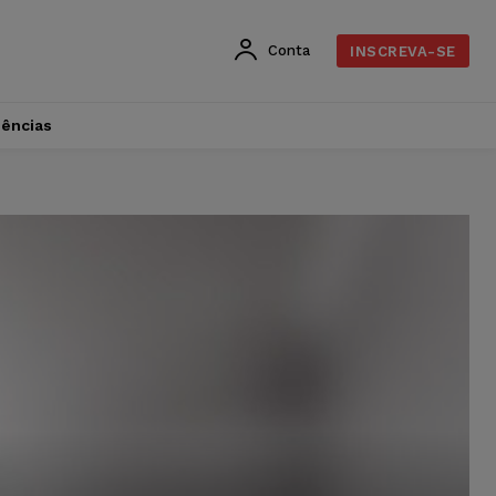
Conta
INSCREVA-SE
dências