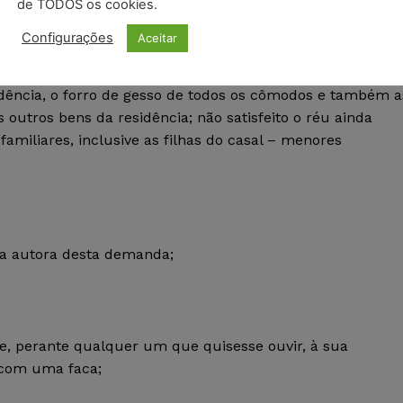
o de sua personalidade, nos últimos meses, transformando
de TODOS os cookies.
Configurações
Aceitar
mília, totalmente alcoolizado e violento. A autora relata
idência, o forro de gesso de todos os cômodos e também a
 outros bens da residência; não satisfeito o réu ainda
amiliares, inclusive as filhas do casal – menores
ora autora desta demanda;
e, perante qualquer um que quisesse ouvir, à sua
 com uma faca;