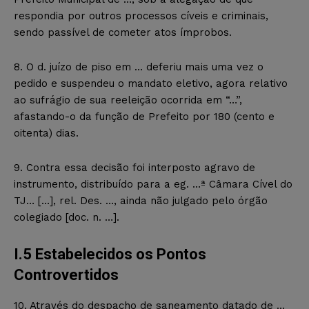
respondia por outros processos cíveis e criminais,
sendo passível de cometer atos ímprobos.
8. O d. juízo de piso em … deferiu mais uma vez o
pedido e suspendeu o mandato eletivo, agora relativo
ao sufrágio de sua reeleição ocorrida em “…”,
afastando-o da função de Prefeito por 180 (cento e
oitenta) dias.
9. Contra essa decisão foi interposto agravo de
instrumento, distribuído para a eg. …ª Câmara Cível do
TJ… […], rel. Des. …, ainda não julgado pelo órgão
colegiado [doc. n. …].
I.5 Estabelecidos os Pontos
Controvertidos
10. Através do despacho de saneamento datado de …