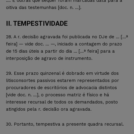
…. E outras que sequer foram marcadas data para a
oitiva das testemunhas [doc. n. …].
II. TEMPESTIVIDADE
28. A r. decisão agravada foi publicada no DJe de … […ª
feira] — vide doc. … —, iniciado a contagem do prazo
de 15 dias úteis a partir do dia … […ª feira] para a
interposição de agravo de instrumento.
29. Esse prazo quinzenal é dobrado em virtude dos
litisconsortes passivos estarem representados por
procuradores de escritórios de advocacia distintos
[vide doc. n. …], o processo matriz é físico e há
interesse recursal de todos os demandados, posto
atingidos pela r. decisão ora agravada.
30. Portanto, tempestiva a presente quadra recursal.