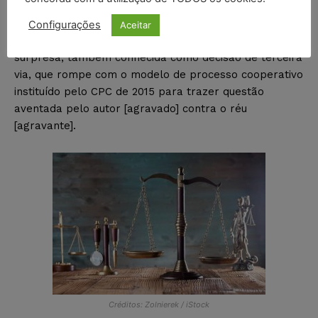
trate de matéria sobre a qual deva decidir de ofício.
Configurações
Aceitar
32. Trata-se de proibição da chamada decisão
surpresa, também conhecida como decisão de terceira
via, que rompe com o modelo de processo cooperativo
instituído pelo CPC de 2015 para trazer questão
aventada pelo autor [agravado] contra o réu
[agravante].
Créditos: Zolnierek / iStock