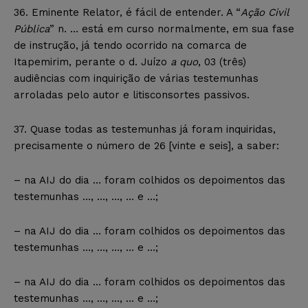
36. Eminente Relator, é fácil de entender. A “
Ação Civil
Pública
” n. … está em curso normalmente, em sua fase
de instrução, já tendo ocorrido na comarca de
Itapemirim, perante o d. Juízo
a quo
, 03 (três)
audiências com inquirição de várias testemunhas
arroladas pelo autor e litisconsortes passivos.
37. Quase todas as testemunhas já foram inquiridas,
precisamente o número de 26 [vinte e seis], a saber:
– na AIJ do dia … foram colhidos os depoimentos das
testemunhas …, …, …, … e …;
– na AIJ do dia … foram colhidos os depoimentos das
testemunhas …, …, …, … e …;
– na AIJ do dia … foram colhidos os depoimentos das
testemunhas …, …, …, … e …;