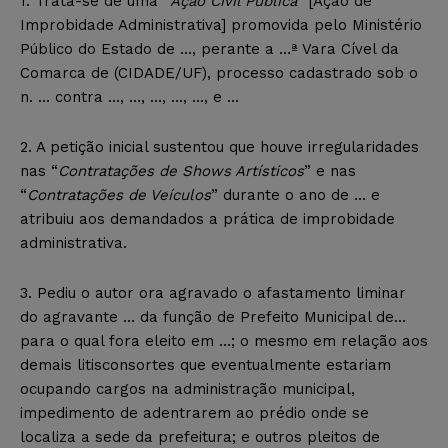
1. Trata-se de uma “
Ação Civil Pública
” [Ação de
Improbidade Administrativa] promovida pelo Ministério
Público do Estado de …, perante a …ª Vara Cível da
Comarca de (CIDADE/UF), processo cadastrado sob o
n. … contra …, …, …, …, …, e …
2. A petição inicial sustentou que houve irregularidades
nas “
Contratações de Shows Artísticos
” e nas
“
Contratações de Veículos
” durante o ano de … e
atribuiu aos demandados a prática de improbidade
administrativa.
3. Pediu o autor ora agravado o afastamento liminar
do agravante … da função de Prefeito Municipal de…
para o qual fora eleito em …; o mesmo em relação aos
demais litisconsortes que eventualmente estariam
ocupando cargos na administração municipal,
impedimento de adentrarem ao prédio onde se
localiza a sede da prefeitura; e outros pleitos de