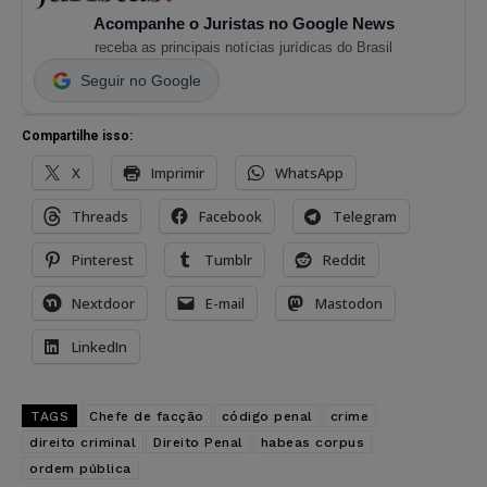
Acompanhe o Juristas no Google News
receba as principais notícias jurídicas do Brasil
Seguir no Google
Compartilhe isso:
X
Imprimir
WhatsApp
Threads
Facebook
Telegram
Pinterest
Tumblr
Reddit
Nextdoor
E-mail
Mastodon
LinkedIn
TAGS
Chefe de facção
código penal
crime
direito criminal
Direito Penal
habeas corpus
ordem pública