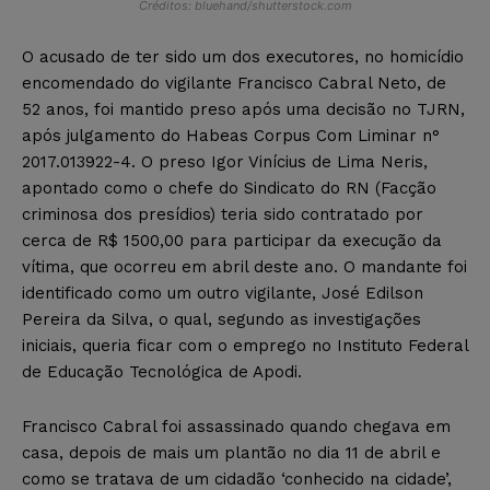
Créditos: bluehand/shutterstock.com
O acusado de ter sido um dos executores, no homicídio
encomendado do vigilante Francisco Cabral Neto, de
52 anos, foi mantido preso após uma decisão no TJRN,
após julgamento do Habeas Corpus Com Liminar n°
2017.013922-4. O preso Igor Vinícius de Lima Neris,
apontado como o chefe do Sindicato do RN (Facção
criminosa dos presídios) teria sido contratado por
cerca de R$ 1500,00 para participar da execução da
vítima, que ocorreu em abril deste ano. O mandante foi
identificado como um outro vigilante, José Edilson
Pereira da Silva, o qual, segundo as investigações
iniciais, queria ficar com o emprego no Instituto Federal
de Educação Tecnológica de Apodi.
Francisco Cabral foi assassinado quando chegava em
casa, depois de mais um plantão no dia 11 de abril e
como se tratava de um cidadão ‘conhecido na cidade’,