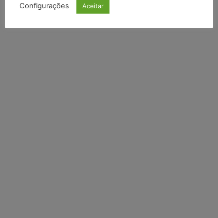
INSCREVER
Configurações
Aceitar
Li e aceito a
Política de Privacidade
.