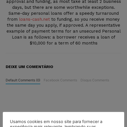
approval and funding, as most take at least 2 business
days, but there are some worthwhile exceptions.
Same-day personal loans offer a speedy turnaround
from
loans-cash.net
to funding, so you receive money
the same day you apply, if approved. A representative
example of payment terms for an unsecured Personal
Loan is as follows: a borrower receives a loan of
$10,000 for a term of 60 months
DEIXE UM COMENTÁRIO
Default Comments (0)
Facebook Comments
Disqus Comments
Usamos cookies em nosso site para fornecer a
experiência mais relevante, lembrando suas