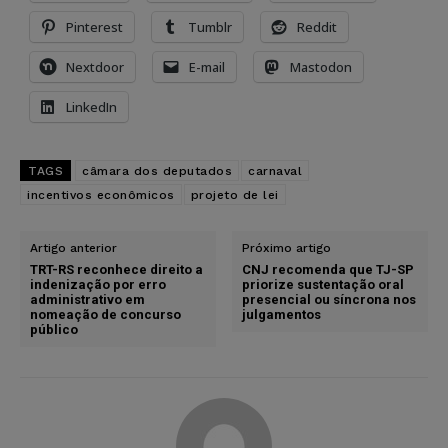
Pinterest
Tumblr
Reddit
Nextdoor
E-mail
Mastodon
LinkedIn
TAGS
câmara dos deputados
carnaval
incentivos econômicos
projeto de lei
Artigo anterior
Próximo artigo
TRT-RS reconhece direito a
CNJ recomenda que TJ-SP
indenização por erro
priorize sustentação oral
administrativo em
presencial ou síncrona nos
nomeação de concurso
julgamentos
público