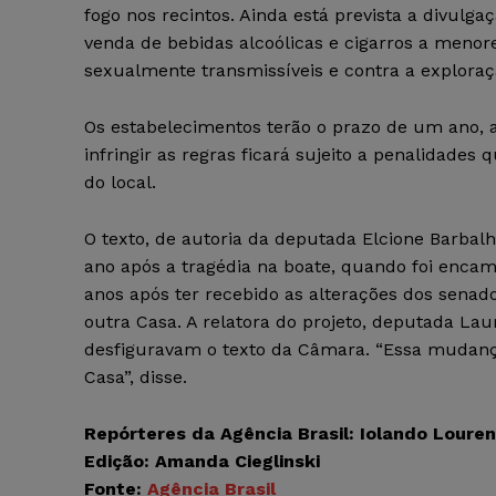
fogo nos recintos. Ainda está prevista a divul
venda de bebidas alcoólicas e cigarros a menore
sexualmente transmissíveis e contra a exploraç
Os estabelecimentos terão o prazo de um ano, 
infringir as regras ficará sujeito a penalidades
do local.
O texto, de autoria da deputada Elcione Barba
ano após a tragédia na boate, quando foi encam
anos após ter recebido as alterações dos sena
outra Casa. A relatora do projeto, deputada La
desfiguravam o texto da Câmara. “Essa mudança
Casa”, disse.
Repórteres da Agência Brasil: Iolando Loure
Edição: Amanda Cieglinski
Fonte:
Agência Brasil