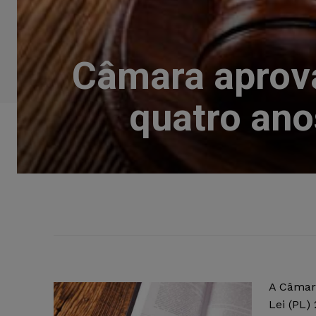
Câmara aprova
quatro ano
A Câmara
Lei (PL)