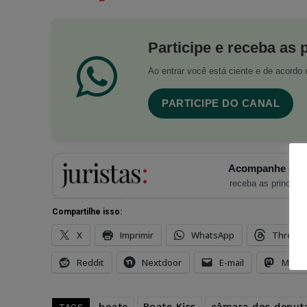
Participe e receba as 
Ao entrar você está ciente e de acord
PARTICIPE DO CANAL
Acompanhe o Ju
receba as principais
Compartilhe isso:
X
Imprimir
WhatsApp
Thread
Reddit
Nextdoor
E-mail
Mast
boate
Boate Kiss
câmara dos deput