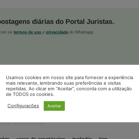
postagens diárias do Portal Juristas.
o com os
termos de uso
e
privacidade
do Whatsapp.
ristas no Google News
Usamos cookies em nosso site para fornecer a experiência
Seguir no Google
mais relevante, lembrando suas preferências e visitas
 notícias jurídicas do Brasil
repetidas. Ao clicar em “Aceitar”, concorda com a utilização
de TODOS os cookies.
Configurações
Aceitar
s
Facebook
Telegram
Pinterest
Tumblr
odon
LinkedIn
ados
casas de espetáculos
incêndio
kiss