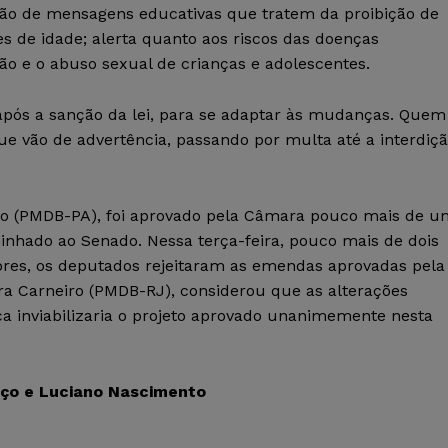
gação de mensagens educativas que tratem da proibição de
s de idade; alerta quanto aos riscos das doenças
ão e o abuso sexual de crianças e adolescentes.
após a sanção da lei, para se adaptar às mudanças. Quem
 que vão de advertência, passando por multa até a interdiç
lho (PMDB-PA), foi aprovado pela Câmara pouco mais de u
inhado ao Senado. Nessa terça-feira, pouco mais de dois
dores, os deputados rejeitaram as emendas aprovadas pela
ura Carneiro (PMDB-RJ), considerou que as alterações
 inviabilizaria o projeto aprovado unanimemente nesta
nço e Luciano Nascimento