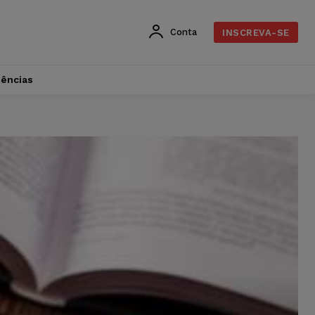
Conta
INSCREVA-SE
dências