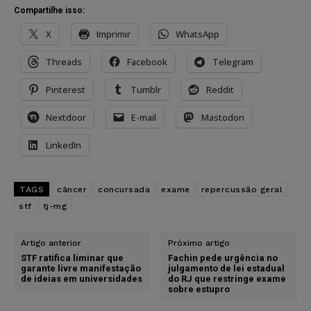
Compartilhe isso:
X
Imprimir
WhatsApp
Threads
Facebook
Telegram
Pinterest
Tumblr
Reddit
Nextdoor
E-mail
Mastodon
LinkedIn
TAGS
câncer
concursada
exame
repercussão geral
stf
tj-mg
Artigo anterior
Próximo artigo
STF ratifica liminar que
Fachin pede urgência no
garante livre manifestação
julgamento de lei estadual
de ideias em universidades
do RJ que restringe exame
sobre estupro