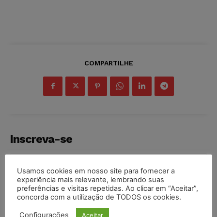
COMPARTILHE
Inscreva-se
Usamos cookies em nosso site para fornecer a
experiência mais relevante, lembrando suas
preferências e visitas repetidas. Ao clicar em “Aceitar”,
INSCREVER
concorda com a utilização de TODOS os cookies.
Configurações
Aceitar
Li e aceito a
Política de Privacidade
.