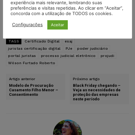
experiência mais relevante, lembrando suas
preferências e visitas repetidas. Ao clicar em “Aceitar”,
Nextdoor
E-mail
Mastodon
concorda com a utilização de TODOS os cookies.
LinkedIn
Configurações
Aceitar
TAGS
Certificado Digital
esaj
juristas certificação digital
PJe
poder judiciário
portal juristas
processo judicial eletrônico
projudi
Wilson Furtado Roberto
Artigo anterior
Próximo artigo
Modelo de Procuração
Black Friday chegando –
Casamento Filho Menor –
Veja as necessidades de
Consentimento
proteção das empresas
neste período