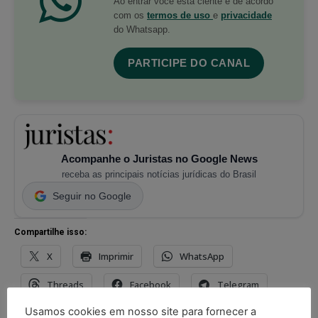
Ao entrar você está ciente e de acordo
com os
termos de uso
e
privacidade
do Whatsapp.
PARTICIPE DO CANAL
Acompanhe o Juristas no Google News
receba as principais notícias jurídicas do Brasil
Seguir no Google
Compartilhe isso:
X
Imprimir
WhatsApp
Threads
Facebook
Telegram
Usamos cookies em nosso site para fornecer a
Pinterest
Tumblr
Reddit