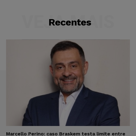
VEJA MAIS
Recentes
Marcello Perino: caso Braskem testa limite entre