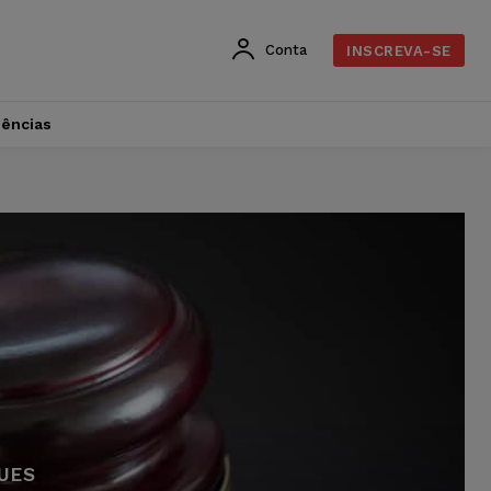
Conta
INSCREVA-SE
dências
UES