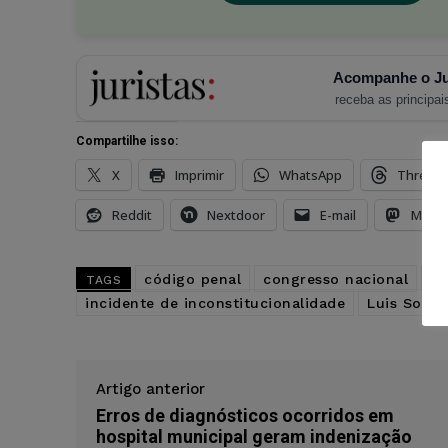
Acompanhe o Ju
receba as principais
Compartilhe isso:
X
Imprimir
WhatsApp
Thread
Reddit
Nextdoor
E-mail
Mast
código penal
congresso nacional
Ed
TAGS
incidente de inconstitucionalidade
Luis Soare
Artigo anterior
Erros de diagnósticos ocorridos em
hospital municipal geram indenização