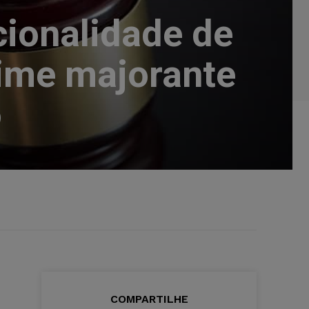
cionalidade de
rime majorante
o
COMPARTILHE