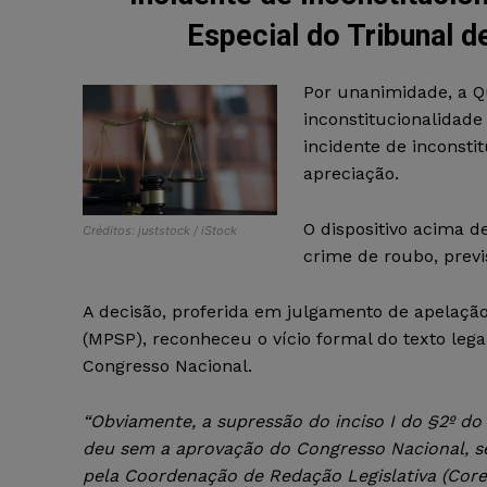
Especial do Tribunal 
Por unanimidade, a Q
inconstitucionalidade 
incidente de inconst
apreciação.
O dispositivo acima 
Créditos: juststock / iStock
crime de roubo, previst
A decisão, proferida em julgamento de apelação
(MPSP), reconheceu o vício formal do texto leg
Congresso Nacional.
“Obviamente, a supressão do inciso I do §2º do 
deu sem a aprovação do Congresso Nacional, s
pela Coordenação de Redação Legislativa (Corel