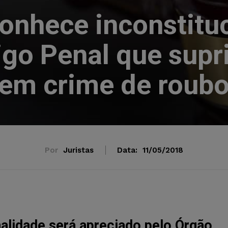
onhece inconstitu
igo Penal que sup
em crime de roub
Por
Juristas
Data:
11/05/2018
nalidade será apreciado pelo Órgão