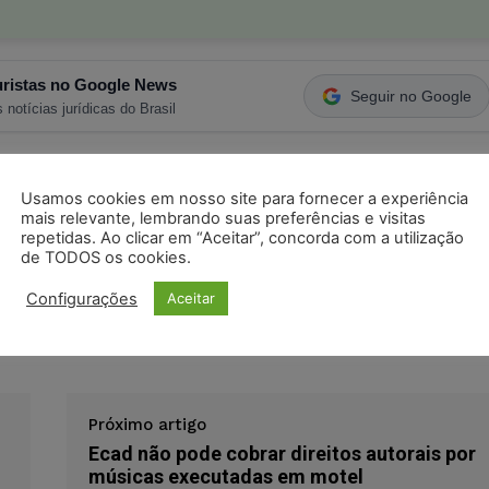
ristas no Google News
Seguir no Google
 notícias jurídicas do Brasil
s
Facebook
Telegram
Pinterest
Tumblr
Usamos cookies em nosso site para fornecer a experiência
mais relevante, lembrando suas preferências e visitas
odon
LinkedIn
repetidas. Ao clicar em “Aceitar”, concorda com a utilização
de TODOS os cookies.
Configurações
Aceitar
ison Aparecido Brandão
Euvaldo Chaib
s de Mello
presidente da república
Próximo artigo
Ecad não pode cobrar direitos autorais por
músicas executadas em motel