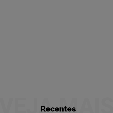
VEJA MAI
Recentes