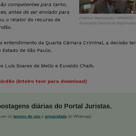
não competentes para tanto,
s, antes de ser enviado para
Créditos: Reprodução / APAMAGIS 
ou o relator do recurso de
Associação Paulista de Magistrado
ndão.
 o entendimento da Quarta Câmara Criminal, a decisão te
o Estado de São Paulo.
 Luis Soares de Mello e Euvaldo Chaib.
órdão (inteiro teor para download)
postagens diárias do Portal Juristas.
o com os
termos de uso
e
privacidade
do Whatsapp.