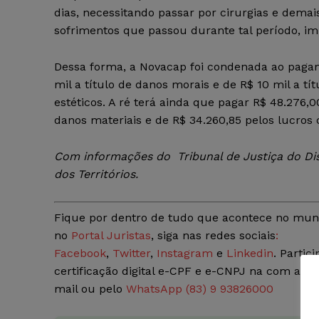
dias, necessitando passar por cirurgias e demais
sofrimentos que passou durante tal período, im
Dessa forma, a Novacap foi condenada ao paga
mil a título de danos morais e de R$ 10 mil a tí
estéticos. A ré terá ainda que pagar R$ 48.276,00
danos materiais e de R$ 34.260,85 pelos lucros 
Com informações do Tribunal de Justiça do Dis
dos Territórios.
Fique por dentro de tudo que acontece no mun
no
Portal Juristas
, siga nas redes sociais
:
Facebook
,
Twitter
,
Instagram
e
Linkedin
. Partic
certificação digital e-CPF e e-CNPJ na com a
Ju
mail ou pelo
WhatsApp (83) 9 93826000