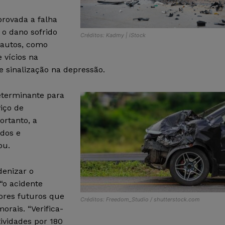
provada a falha
 o dano sofrido
Créditos: Kadmy | iStock
s autos, como
 vícios na
e sinalização na depressão.
eterminante para
viço de
ortanto, a
ados e
ou.
denizar o
“o acidente
lores futuros que
Créditos: Freedom_Studio / shutterstock.com
orais. “Verifica-
ividades por 180