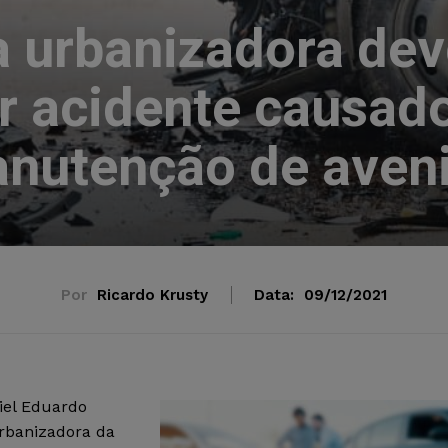
urbanizadora dev
r acidente causado
nutenção de aven
Por
Ricardo Krusty
Data:
09/12/2021
iel Eduardo
rbanizadora da