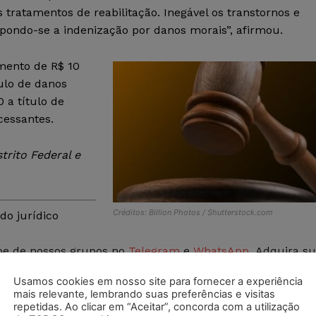
 tratamentos de reabilitação. Inegável os transtornos e
pondo-se a indenização por danos morais”, afirmou.
mento de R$ 10
tulo de danos
 a título de
cessantes.
trito Federal e
Créditos: Billion Photos / Shutterstock.com
do jurídico
ipe de nossos grupos no
Telegram
e
WhatsApp.
Adquira s
ristas Certificação Digital
, entre em contato conosco por e
Usamos cookies em nosso site para fornecer a experiência
mais relevante, lembrando suas preferências e visitas
repetidas. Ao clicar em “Aceitar”, concorda com a utilização