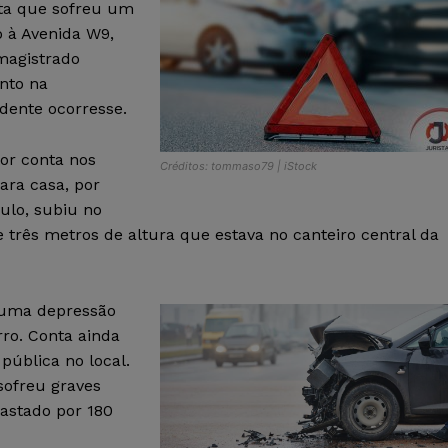
sta que sofreu um
 à Avenida W9,
magistrado
nto na
dente ocorresse.
or conta nos
Créditos: tommaso79 | iStock
ara casa, por
ulo, subiu no
 três metros de altura que estava no canteiro central da
e uma depressão
rro. Conta ainda
pública no local.
sofreu graves
fastado por 180