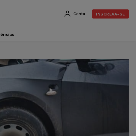
Conta
INSCREVA-SE
dências