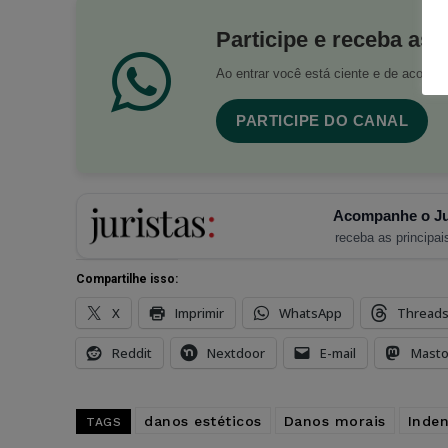
Participe e receba as 
Ao entrar você está ciente e de acord
PARTICIPE DO CANAL
Acompanhe o Ju
receba as principais
Compartilhe isso:
X
Imprimir
WhatsApp
Thread
Reddit
Nextdoor
E-mail
Mast
danos estéticos
Danos morais
Inde
TAGS