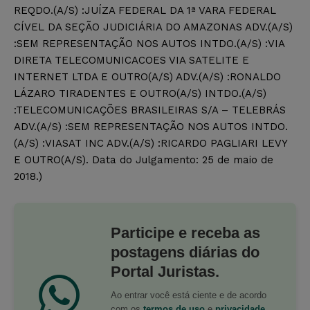
REQDO.(A/S) :JUÍZA FEDERAL DA 1ª VARA FEDERAL
CÍVEL DA SEÇÃO JUDICIÁRIA DO AMAZONAS ADV.(A/S)
:SEM REPRESENTAÇÃO NOS AUTOS INTDO.(A/S) :VIA
DIRETA TELECOMUNICACOES VIA SATELITE E
INTERNET LTDA E OUTRO(A/S) ADV.(A/S) :RONALDO
LÁZARO TIRADENTES E OUTRO(A/S) INTDO.(A/S)
:TELECOMUNICAÇÕES BRASILEIRAS S/A – TELEBRÁS
ADV.(A/S) :SEM REPRESENTAÇÃO NOS AUTOS INTDO.
(A/S) :VIASAT INC ADV.(A/S) :RICARDO PAGLIARI LEVY
E OUTRO(A/S). Data do Julgamento: 25 de maio de
2018.)
Participe e receba as
postagens diárias do
Portal Juristas.
Ao entrar você está ciente e de acordo
com os
termos de uso
e
privacidade