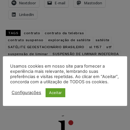
Nextdoor
E-mail
Mastodon
LinkedIn
TAGS
contrato
contrato da telebras
contrato suspenso
exploração de satélite
satélite
SATÉLITE GEOESTACIONÁRIO BRASILEIRO
sl 1157
stf
suspensão de liminar
SUSPENSÃO DE LIMINAR INDEFERIDA
telebras
Usamos cookies em nosso site para fornecer a
experiência mais relevante, lembrando suas
preferências e visitas repetidas. Ao clicar em “Aceitar”,
Artigo anterior
Próximo artigo
concorda com a utilização de TODOS os cookies.
Prisão de ex-presidente da
Restabelecimento do nome
Fecomércio-RJ é
de solteira também é
substituída por medidas
possível com a morte do
Configurações
Aceitar
cautelares
cônjuge