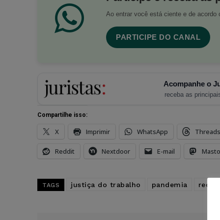
Ao entrar você está ciente e de acord
PARTICIPE DO CANAL
Acompanhe o Ju
receba as principais
Compartilhe isso:
X
Imprimir
WhatsApp
Thread
Reddit
Nextdoor
E-mail
Mast
justiça do trabalho
pandemia
reco
TAGS