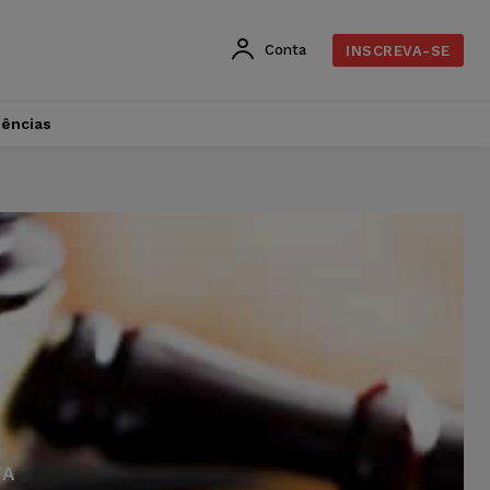
Conta
INSCREVA-SE
dências
TA