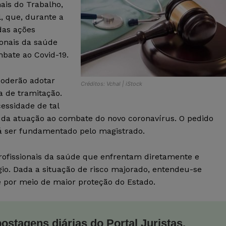
ais do Trabalho,
, que, durante a
das ações
ionais da saúde
bate ao Covid-19.
poderão adotar
Créditos: Vchal | iStock
a de tramitação.
essidade de tal
 da atuação ao combate do novo coronavírus. O pedido
erá ser fundamentado pelo magistrado.
rofissionais da saúde que enfrentam diretamente e
gio. Dada a situação de risco majorado, entendeu-se
e por meio de maior proteção do Estado.
postagens diárias do Portal Juristas.