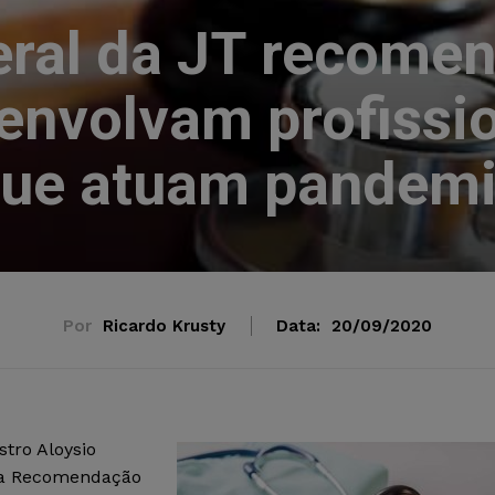
ral da JT recomen
envolvam profissi
ue atuam pandem
Por
Ricardo Krusty
Data:
20/09/2020
stro Aloysio
), a Recomendação