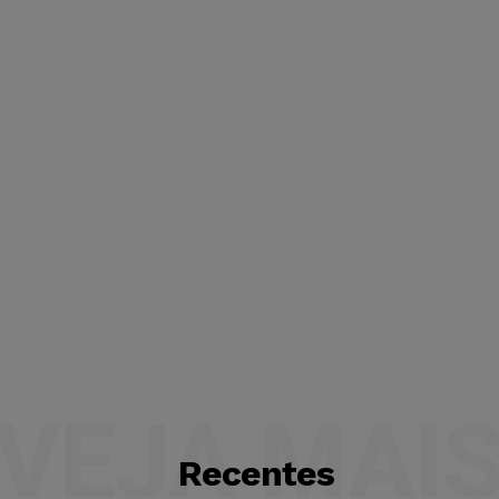
VEJA MAI
Recentes