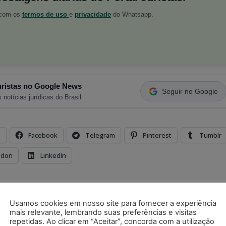
o com os
termos de uso
e
privacidade
do Whatsapp.
ristas no Google News
Seguir no Google
 notícias jurídicas do Brasil
s
Facebook
Telegram
Pinterest
Tumblr
odon
LinkedIn
mendação
Usamos cookies em nosso site para fornecer a experiência
mais relevante, lembrando suas preferências e visitas
repetidas. Ao clicar em “Aceitar”, concorda com a utilização