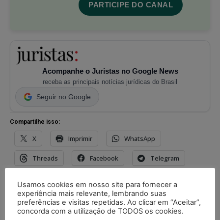
PARTICIPE DO CANAL
Acompanhe o Juristas no Google News
receba as principais notícias jurídicas do Brasil
Seguir no Google
Compartilhe isso:
X
Imprimir
WhatsApp
Threads
Facebook
Telegram
Pinterest
Tumblr
Reddit
Usamos cookies em nosso site para fornecer a
experiência mais relevante, lembrando suas
Nextdoor
E-mail
Mastodon
preferências e visitas repetidas. Ao clicar em “Aceitar”,
concorda com a utilização de TODOS os cookies.
LinkedIn