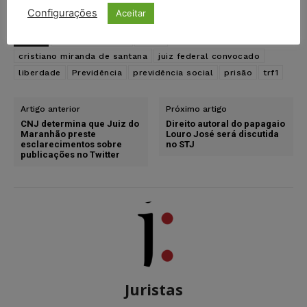
Configurações
Aceitar
TAGS
auxílio-reclusão
bahia
cristiano miranda de santana
juiz federal convocado
liberdade
Previdência
previdência social
prisão
trf1
Artigo anterior
Próximo artigo
CNJ determina que Juiz do
Direito autoral do papagaio
Maranhão preste
Louro José será discutida
esclarecimentos sobre
no STJ
publicações no Twitter
Juristas