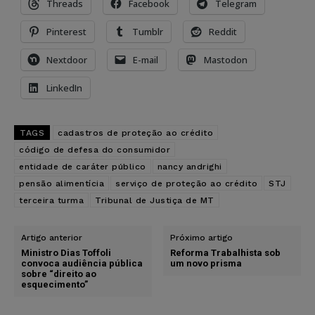
Threads
Facebook
Telegram
Pinterest
Tumblr
Reddit
Nextdoor
E-mail
Mastodon
LinkedIn
TAGS
cadastros de proteção ao crédito
código de defesa do consumidor
entidade de caráter público
nancy andrighi
pensão alimentícia
serviço de proteção ao crédito
STJ
terceira turma
Tribunal de Justiça de MT
Artigo anterior
Próximo artigo
Ministro Dias Toffoli
Reforma Trabalhista sob
convoca audiência pública
um novo prisma
sobre “direito ao
esquecimento”