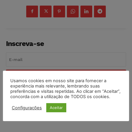
Inscreva-se
INSCREVER
Usamos cookies em nosso site para fornecer a
experiência mais relevante, lembrando suas
Li e aceito a
Política de Privacidade
.
preferências e visitas repetidas. Ao clicar em “Aceitar”,
concorda com a utilização de TODOS os cookies.
Configurações
Aceitar