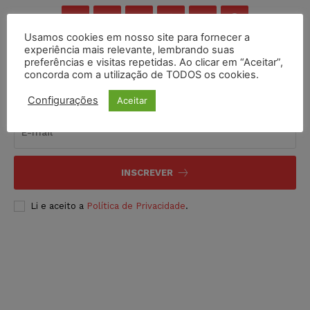
Usamos cookies em nosso site para fornecer a
experiência mais relevante, lembrando suas
preferências e visitas repetidas. Ao clicar em “Aceitar”,
concorda com a utilização de TODOS os cookies.
Inscreva-se
Configurações
Aceitar
INSCREVER
Li e aceito a
Política de Privacidade
.