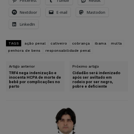
Pinterest
Tumblr
Reddit
Nextdoor
E-mail
Mastodon
LinkedIn
TAGS
ação penal
cativeiro
cobrança
ibama
multa
penhora de bens
responsabilidade penal
Artigo anterior
Próximo artigo
TRF4 nega indenização e
Cidadão será indenizado
inocenta HCPA de morte de
após ser aviltado em
bebê por complicações no
rodeio por ser negro,
parto
pobre e deficiente