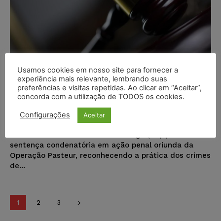
Usamos cookies em nosso site para fornecer a
Justiça Federal condena ex-fiscal
experiência mais relevante, lembrando suas
do Mapa e empresários do setor de
preferências e visitas repetidas. Ao clicar em “Aceitar”,
concorda com a utilização de TODOS os cookies.
laticínios por crimes de corrupção
Configurações
Aceitar
Karina Silvério
-
08/01/2026
NOTÍCIAS
A 5ª Vara Federal de Novo Hamburgo (RS) proferiu
sentença condenatória em ação penal oriunda da
Operação Pasteur, reconhecendo a prática dos crimes
de...
1
2
3