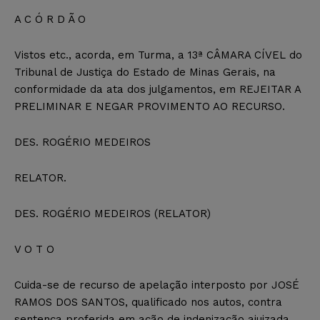
A C Ó R D Ã O
Vistos etc., acorda, em Turma, a 13ª CÂMARA CÍVEL do
Tribunal de Justiça do Estado de Minas Gerais, na
conformidade da ata dos julgamentos, em REJEITAR A
PRELIMINAR E NEGAR PROVIMENTO AO RECURSO.
DES. ROGÉRIO MEDEIROS
RELATOR.
DES. ROGÉRIO MEDEIROS (RELATOR)
V O T O
Cuida-se de recurso de apelação interposto por JOSÉ
RAMOS DOS SANTOS, qualificado nos autos, contra
sentença proferida em ação de indenização ajuizada