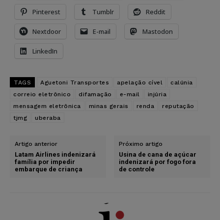
Pinterest
Tumblr
Reddit
Nextdoor
E-mail
Mastodon
LinkedIn
TAGS
Aguetoni Transportes
apelação cível
calúnia
correio eletrônico
difamação
e-mail
injúria
mensagem eletrônica
minas gerais
renda
reputação
tjmg
uberaba
Artigo anterior
Próximo artigo
Latam Airlines indenizará
Usina de cana de açúcar
família por impedir
indenizará por fogo fora
embarque de criança
de controle