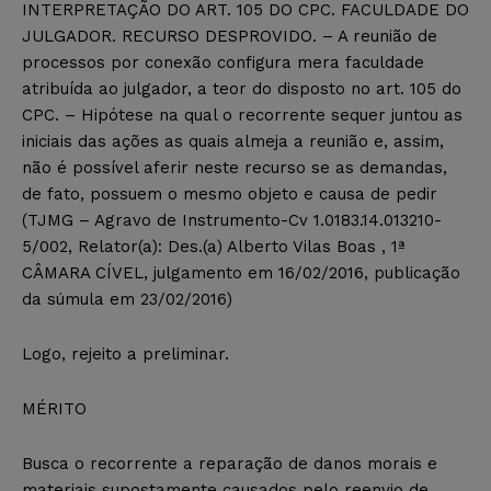
INTERPRETAÇÃO DO ART. 105 DO CPC. FACULDADE DO
JULGADOR. RECURSO DESPROVIDO. – A reunião de
processos por conexão configura mera faculdade
atribuída ao julgador, a teor do disposto no art. 105 do
CPC. – Hipótese na qual o recorrente sequer juntou as
iniciais das ações as quais almeja a reunião e, assim,
não é possível aferir neste recurso se as demandas,
de fato, possuem o mesmo objeto e causa de pedir
(TJMG – Agravo de Instrumento-Cv 1.0183.14.013210-
5/002, Relator(a): Des.(a) Alberto Vilas Boas , 1ª
CÂMARA CÍVEL, julgamento em 16/02/2016, publicação
da súmula em 23/02/2016)
Logo, rejeito a preliminar.
MÉRITO
Busca o recorrente a reparação de danos morais e
materiais supostamente causados pelo reenvio de