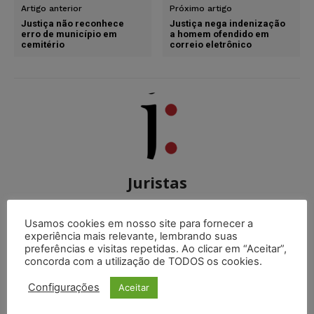
Artigo anterior
Próximo artigo
Justiça não reconhece
Justiça nega indenização
erro de município em
a homem ofendido em
cemitério
correio eletrônico
Juristas
http://juristas.com.br
O Portal Juristas nasceu com o objetivo de integrar
Usamos cookies em nosso site para fornecer a
experiência mais relevante, lembrando suas
uma comunidade jurídica onde os internautas possam
preferências e visitas repetidas. Ao clicar em “Aceitar”,
compartilhar suas informações, ideias e delegar cada
concorda com a utilização de TODOS os cookies.
vez mais seu aprendizado em nosso Portal.
Configurações
Aceitar