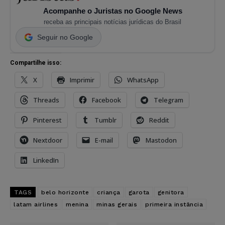
Acompanhe o Juristas no Google News
receba as principais notícias jurídicas do Brasil
Seguir no Google
Compartilhe isso:
X
Imprimir
WhatsApp
Threads
Facebook
Telegram
Pinterest
Tumblr
Reddit
Nextdoor
E-mail
Mastodon
LinkedIn
TAGS
belo horizonte
criança
garota
genitora
latam airlines
menina
minas gerais
primeira instância