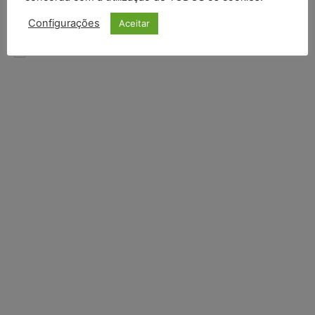
INSCREVER
Configurações
Aceitar
Li e aceito a
Política de Privacidade
.