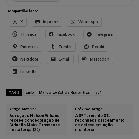
Compartilhe isso:
X
Imprimir
WhatsApp
Threads
Facebook
Telegram
Pinterest
Tumblr
Reddit
Nextdoor
E-mail
Mastodon
LinkedIn
TAGS
amb
Marco Legal da Garantias
stf
Artigo anterior
Próximo artigo
Advogado Nelson Wilians
A 3ª Turma do STJ
recebe condecoração de
reconhece cerceamento
Cidadão Mato-Grossense
de defesa em ação
nesta terça (20)
monitória