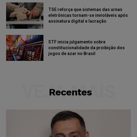
TSE reforça que sistemas das urnas
eletrônicas tornam-se invioláveis após
assinatura digital e lacração
STF inicia julgamento sobre
constitucionalidade da proibição dos
jogos de azar no Brasil
VEJA MAIS
Recentes