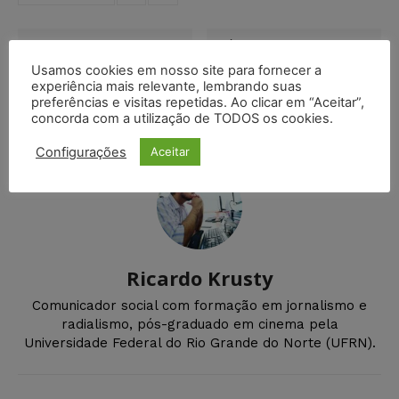
Artigo anterior
Próximo artigo
Banco Central deve
Gestor e contador de
Usamos cookies em nosso site para fornecer a
reduzir juros após 1 ano de
empresa são condenados
experiência mais relevante, lembrando suas
Selic a 13,75%
por sonegação de R$ 1,7
preferências e visitas repetidas. Ao clicar em “Aceitar”,
milhão no RS
concorda com a utilização de TODOS os cookies.
Configurações
Aceitar
Ricardo Krusty
Comunicador social com formação em jornalismo e
radialismo, pós-graduado em cinema pela
Universidade Federal do Rio Grande do Norte (UFRN).