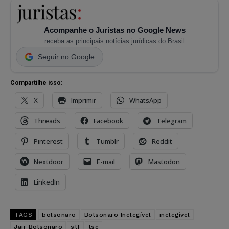
Acompanhe o Juristas no Google News
receba as principais notícias jurídicas do Brasil
Seguir no Google
Compartilhe isso:
X
Imprimir
WhatsApp
Threads
Facebook
Telegram
Pinterest
Tumblr
Reddit
Nextdoor
E-mail
Mastodon
LinkedIn
TAGS
bolsonaro
Bolsonaro Inelegível
inelegível
Jair Bolsonaro
stf
tse