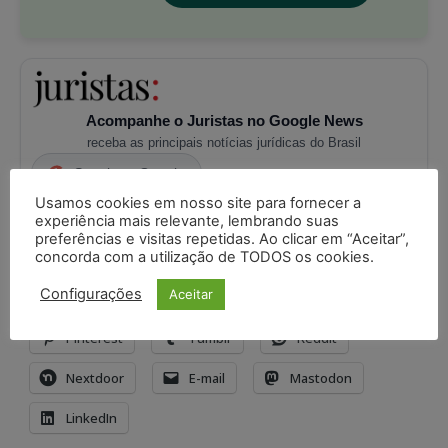
Acompanhe o Juristas no Google News
receba as principais notícias jurídicas do Brasil
Seguir no Google
Usamos cookies em nosso site para fornecer a
experiência mais relevante, lembrando suas
Compartilhe isso:
preferências e visitas repetidas. Ao clicar em “Aceitar”,
concorda com a utilização de TODOS os cookies.
X
Imprimir
WhatsApp
Configurações
Aceitar
Threads
Facebook
Telegram
Pinterest
Tumblr
Reddit
Nextdoor
E-mail
Mastodon
LinkedIn