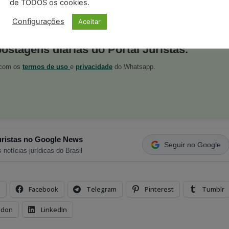
de TODOS os cookies.
Configurações
Aceitar
postagens diárias do Portal Juristas.
o com os
termos de uso
e
privacidade
do Whatsapp.
ristas no Google News
Seguir no Google
 notícias jurídicas do Brasil
s
Facebook
Telegram
Pinterest
Tumblr
odon
LinkedIn