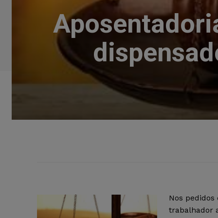
Aposentadoria
dispensado
Nos pedidos 
trabalhador 