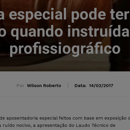
 especial pode ter
 quando instruída
profissiográfico
Por
Wilson Roberto
Data:
14/02/2017
de aposentadoria especial feitos com base em exposição 
a ruído nocivo, a apresentação do Laudo Técnico de