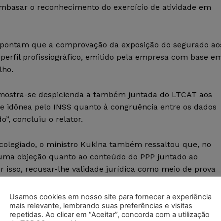
embasar o reconhecimento do exercício de atividade em
 apontam que a comprovação da exposição do segurado ao
perfil profissiográfico, emitido pela empresa com base e
lho.
P, mostra-se despicienda a também juntada do LTCAT aos
 e idônea pelo INSS quanto à congruência entre os dados
”, concluiu o relator.
olegiado, o ministro Kukina também ressaltou que, no
uma objeção quanto ao conteúdo do PPP juntado ao
r isso, recusar-lhe validade jurídica como meio de prova
balhador”.
Usamos cookies em nosso site para fornecer a experiência
mais relevante, lembrando suas preferências e visitas
repetidas. Ao clicar em “Aceitar”, concorda com a utilização