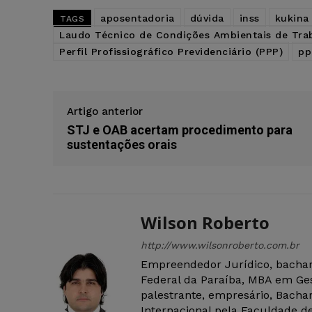
aposentadoria
dúvida
inss
kukina
TAGS
Laudo Técnico de Condições Ambientais de Tra
Perfil Profissiográfico Previdenciário (PPP)
pp
Artigo anterior
STJ e OAB acertam procedimento para
sustentações orais
Wilson Roberto
http://www.wilsonroberto.com.br
Empreendedor Jurídico, bachar
Federal da Paraíba, MBA em Ges
palestrante, empresário, Bachar
Internacional pela Faculdade de