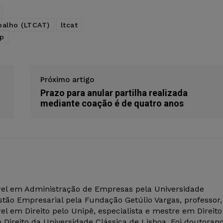
balho (LTCAT)
ltcat
p
Próximo artigo
Prazo para anular partilha realizada
mediante coação é de quatro anos
el em Administração de Empresas pela Universidade
tão Empresarial pela Fundação Getúlio Vargas, professor,
el em Direito pelo Unipê, especialista e mestre em Direito
 Direito da Universidade Clássica de Lisboa. Foi doutoran