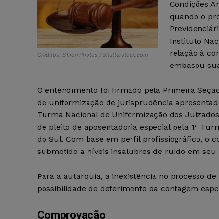
Condições Am
quando o proc
Previdenciár
Instituto Nac
relação à co
Créditos: Billion Photos / Shutterstock.com
embasou sua
O entendimento foi firmado pela Primeira Seção 
de uniformização de jurisprudência apresentado 
Turma Nacional de Uniformização dos Juizados 
de pleito de aposentadoria especial pela 1ª Tur
do Sul. Com base em perfil profissiográfico, o 
submetido a níveis insalubres de ruído em seu
Para a autarquia, a inexistência no processo de
possibilidade de deferimento da contagem espe
Comprovação