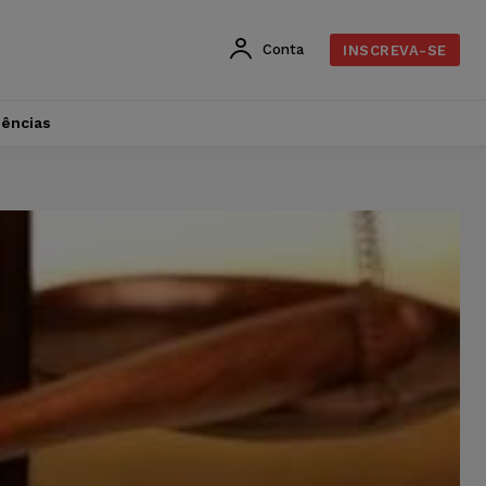
Conta
INSCREVA-SE
dências