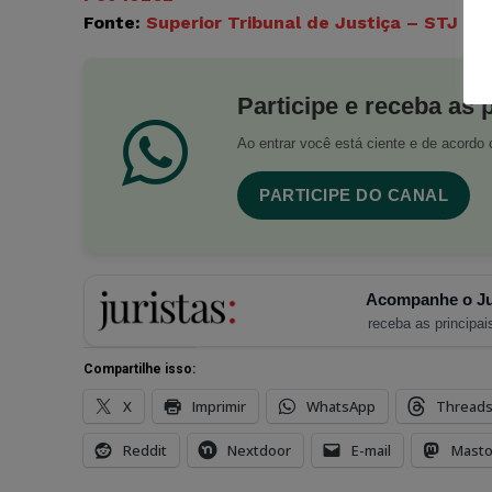
Fonte:
Superior Tribunal de Justiça – STJ
Participe e receba as 
Ao entrar você está ciente e de acord
PARTICIPE DO CANAL
Acompanhe o Ju
receba as principais
Compartilhe isso:
X
Imprimir
WhatsApp
Thread
Reddit
Nextdoor
E-mail
Mast