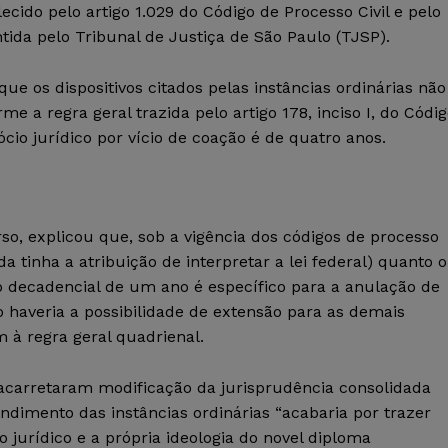
cido pelo artigo 1.029 do Código de Processo Civil e pelo
ntida pelo Tribunal de Justiça de São Paulo (TJSP).
e os dispositivos citados pelas instâncias ordinárias não
me a regra geral trazida pelo artigo 178, inciso I, do Códi
cio jurídico por vício de coação é de quatro anos.
rso, explicou que, sob a vigência dos códigos de processo
a tinha a atribuição de interpretar a lei federal) quanto o
 decadencial de um ano é específico para a anulação de
ão haveria a possibilidade de extensão para as demais
 à regra geral quadrienal.
 acarretaram modificação da jurisprudência consolidada
ndimento das instâncias ordinárias “acabaria por trazer
jurídico e a própria ideologia do novel diploma