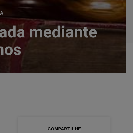
IA
izada mediante
nos
COMPARTILHE