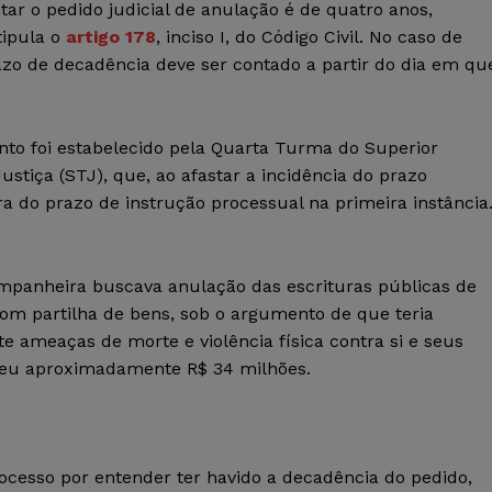
tar o pedido judicial de anulação é de quatro anos,
tipula o
artigo 178
, inciso I, do Código Civil. No caso de
azo de decadência deve ser contado a partir do dia em qu
to foi estabelecido pela Quarta Turma do Superior
ustiça (STJ), que, ao afastar a incidência do prazo
 do prazo de instrução processual na primeira instância
mpanheira buscava anulação das escrituras públicas de
om partilha de bens, sob o argumento de que teria
e ameaças de morte e violência física contra si e seus
ebeu aproximadamente R$ 34 milhões.
processo por entender ter havido a decadência do pedido,