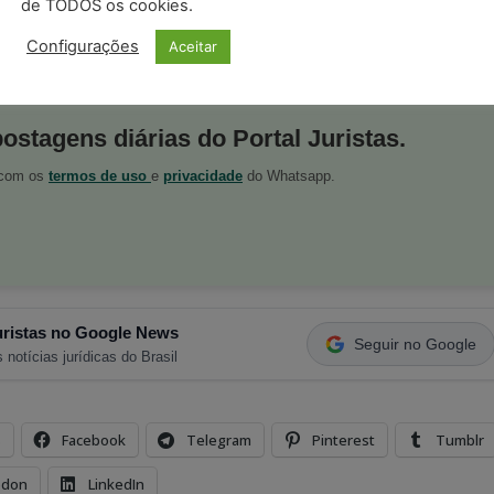
de TODOS os cookies.
Configurações
Aceitar
postagens diárias do Portal Juristas.
o com os
termos de uso
e
privacidade
do Whatsapp.
ristas no Google News
Seguir no Google
 notícias jurídicas do Brasil
s
Facebook
Telegram
Pinterest
Tumblr
odon
LinkedIn