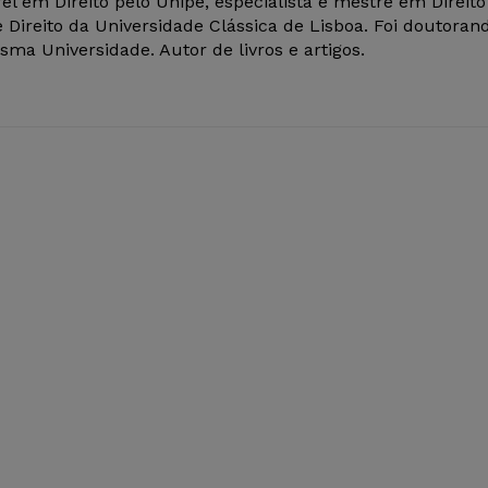
el em Direito pelo Unipê, especialista e mestre em Direito
 Direito da Universidade Clássica de Lisboa. Foi doutoran
ma Universidade. Autor de livros e artigos.