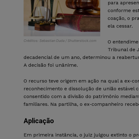
para apresen
conforme es
coação, o pr
ela cessar.
Créditos: Sebastian Duda / Shutterstock.com
O entendimen
Tribunal de J
decadencial de um ano, determinou a reabertura
A decisão foi unânime.
O recurso teve origem em ação na qual a ex-co
reconhecimento e dissolução de união estável c
consentido com a divisão do patrimônio mediant
familiares. Na partilha, o ex-companheiro rec
Aplicação
Em primeira instância, o juiz julgou extinto o 