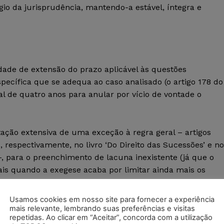
io da jurisprudência, mantendo-a estável, íntegra e
dade de extensão do prazo aplicável às questões
specífica que se adequa ao caso analisado (o artigo 178 do
al de quatro anos para anular por vício de vontade o
tação extensiva de uma exceção à regra geral – artigos
 respectivamente, no livro ‘Do Direito das Sucessões’ e no
’ –, para o preenchimento de lacuna inexistente (já que o
ais quando a exegese acaba por limitar ainda mais os
ecadencial reduzido acarreta, inarredavelmente, em
uiu o ministro ao acolher o recurso especial.
Usamos cookies em nosso site para fornecer a experiência
mais relevante, lembrando suas preferências e visitas
repetidas. Ao clicar em “Aceitar”, concorda com a utilização
zão de segredo judicial.