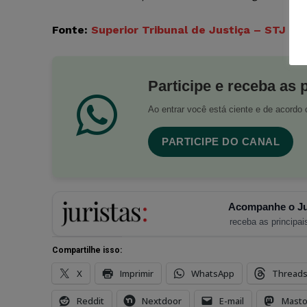
Fonte:
Superior Tribunal de Justiça – STJ
Participe e receba as 
Ao entrar você está ciente e de acord
PARTICIPE DO CANAL
Acompanhe o Ju
receba as principais
Compartilhe isso:
X
Imprimir
WhatsApp
Thread
Reddit
Nextdoor
E-mail
Mast