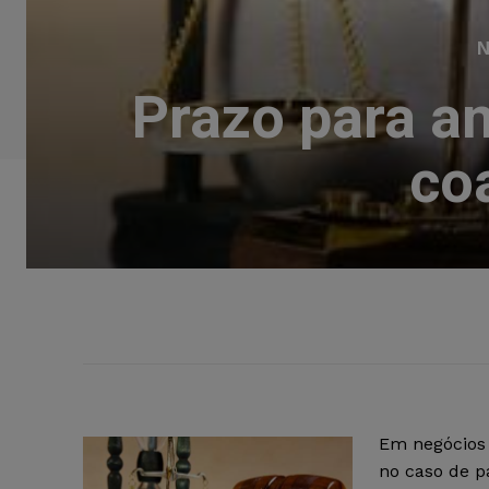
N
Prazo para an
co
Em negócios 
no caso de p