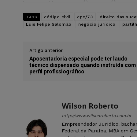
código civil
cpc/73
direito das suc
TAGS
Luis Felipe Salomão
negócio jurídico
partil
Artigo anterior
Aposentadoria especial pode ter laudo
técnico dispensado quando instruída com
perfil profissiográfico
Wilson Roberto
http://www.wilsonroberto.com.br
Empreendedor Jurídico, bachar
Federal da Paraíba, MBA em Ges