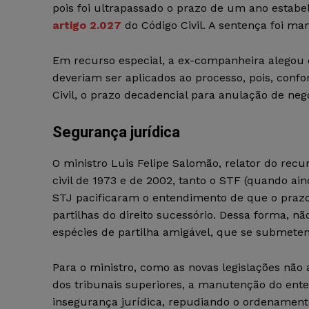
pois foi ultrapassado o prazo de um ano estabele
artigo 2.027
do Código Civil. A sentença foi ma
Em recurso especial, a ex-companheira alegou qu
deveriam ser aplicados ao processo, pois, confor
Civil, o prazo decadencial para anulação de negó
Segurança jurídica
O ministro Luis Felipe Salomão, relator do recu
civil de 1973 e de 2002, tanto o STF (quando aind
STJ pacificaram o entendimento de que o prazo
partilhas do direito sucessório. Dessa forma, n
espécies de partilha amigável, que se submetem
Para o ministro, como as novas legislações não
dos tribunais superiores, a manutenção do ente
insegurança jurídica, repudiando o ordenamento 