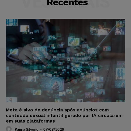
VEJA MAIS
Recentes
Meta é alvo de denúncia após anúncios com
conteúdo sexual infantil gerado por IA circularem
em suas plataformas
Karina Silvério
-
07/08/2026