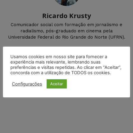
Ricardo Krusty
Comunicador social com formação em jornalismo e
radialismo, pós-graduado em cinema pela
Universidade Federal do Rio Grande do Norte (UFRN).
Usamos cookies em nosso site para fornecer a
DEIXE UM COMENTÁRIO
experiência mais relevante, lembrando suas
preferências e visitas repetidas. Ao clicar em “Aceitar”,
concorda com a utilização de TODOS os cookies.
Default Comments (0)
Facebook Comments
Disqus Comments
Configurações
Aceitar