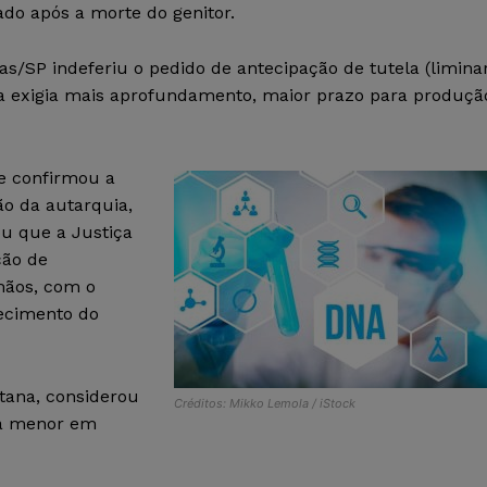
do após a morte do genitor.
as/SP indeferiu o pedido de antecipação de tutela (liminar
a exigia mais aprofundamento, maior prazo para produçã
te confirmou a
ão da autarquia,
ou que a Justiça
ção de
mãos, com o
hecimento do
tana, considerou
Créditos: Mikko Lemola / iStock
da menor em