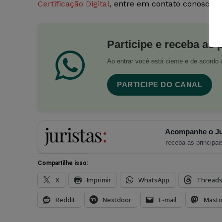
Certificação Digital
, entre em contato conosco p
Participe e receba as 
Ao entrar você está ciente e de acord
PARTICIPE DO CANAL
Acompanhe o Ju
receba as principais
Compartilhe isso:
X
Imprimir
WhatsApp
Thread
Reddit
Nextdoor
E-mail
Mast