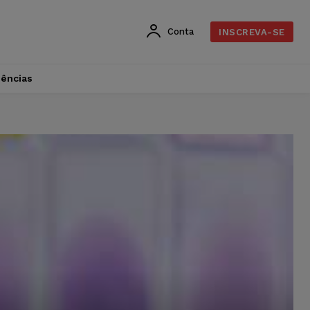
Conta
INSCREVA-SE
dências