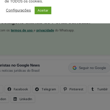
de TODOS os cookies.
or e-mail ou pelo
WhatsApp (83) 9 93826000
Configurações
Aceitar
postagens diárias do Portal Juristas.
o com os
termos de uso
e
privacidade
do Whatsapp.
ristas no Google News
Seguir no Google
 notícias jurídicas do Brasil
s
Facebook
Telegram
Pinterest
Tumblr
odon
LinkedIn