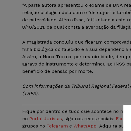
“A parte autora apresentou o exame de DNA rea
relação biológica dela com o “de cujus” e tam
de paternidade. Além disso, foi juntado a este
8/10/2021, da qual consta a averbação da filiaç
A magistrada concluiu que ficaram comprovada
filha biológica do falecido e a sua dependência
Assim, a Nona Turma, por unanimidade, deu pr
agravo de instrumento e determinou ao INSS p
benefício de pensão por morte.
Com informações da Tribunal Regional Federal 
(TRF3).
Fique por dentro de tudo que acontece no mun
no
Portal Juristas
, siga nas redes sociais
: Faceb
grupos no
Telegram
e
WhatsApp.
Adquira sua c