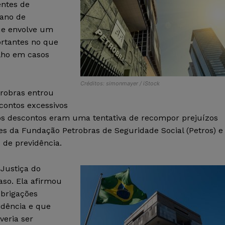
entes de
lano de
ue envolve um
ortantes no que
alho em casos
Créditos: simonmayer / iStock
robras entrou
contos excessivos
s descontos eram uma tentativa de recompor prejuízos
res da Fundação Petrobras de Seguridade Social (Petros) e
de previdência.
Justiça do
aso. Ela afirmou
obrigações
idência e que
veria ser