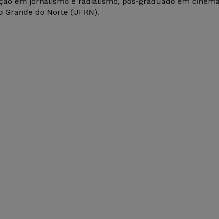
ção em jornalismo e radialismo, pós-graduado em cinem
io Grande do Norte (UFRN).