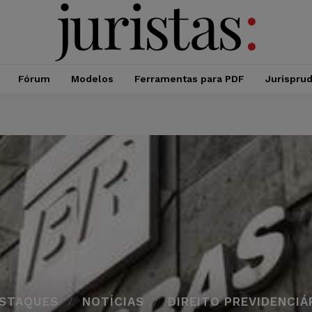
Fórum
Modelos
Ferramentas para PDF
Jurispru
STAQUES
NOTÍCIAS
DIREITO PREVIDENCIÁ