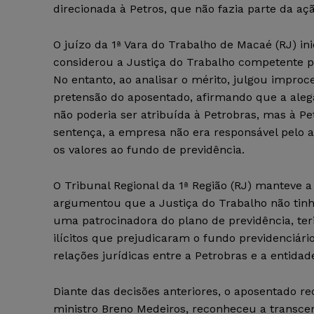
direcionada à Petros, que não fazia parte da açã
O juízo da 1ª Vara do Trabalho de Macaé (RJ) in
considerou a Justiça do Trabalho competente pa
No entanto, ao analisar o mérito, julgou improc
pretensão do aposentado, afirmando que a ale
não poderia ser atribuída à Petrobras, mas à P
sentença, a empresa não era responsável pelo
os valores ao fundo de previdência.
O Tribunal Regional da 1ª Região (RJ) manteve
argumentou que a Justiça do Trabalho não tinh
uma patrocinadora do plano de previdência, ter
ilícitos que prejudicaram o fundo previdenciár
relações jurídicas entre a Petrobras e a entid
Diante das decisões anteriores, o aposentado re
ministro Breno Medeiros, reconheceu a transce