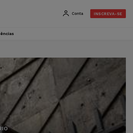
Conta
INSCREVA-SE
dências
RIO