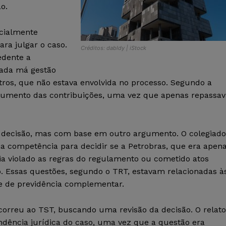
o.
icialmente
ra julgar o caso.
Créditos: dabldy | iStock
edente a
gada má gestão
etros, que não estava envolvida no processo. Segundo a
 aumento das contribuições, uma vez que apenas repassav
 a decisão, mas com base em outro argumento. O colegiado
a competência para decidir se a Petrobras, que era apen
ia violado as regras do regulamento ou cometido atos
io. Essas questões, segundo o TRT, estavam relacionadas à
ade de previdência complementar.
correu ao TST, buscando uma revisão da decisão. O relato
ndência jurídica do caso, uma vez que a questão era