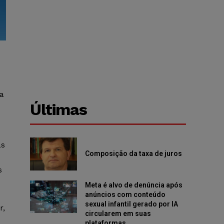
a
Últimas
as
Composição da taxa de juros
s
Meta é alvo de denúncia após
anúncios com conteúdo
sexual infantil gerado por IA
r,
circularem em suas
plataformas