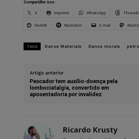
Compartilhe isso:
X
Imprimir
WhatsApp
Thread
Reddit
Nextdoor
E-mail
Mast
Danos Materiais
Danos morais
petr
TAGS
Artigo anterior
Pescador tem auxílio-doença pela
lombociatalgia, convertido em
aposentadoria por invalidez
Ricardo Krusty