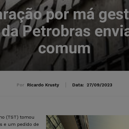
aração por má gest
 da Petrobras envia
comum
Por
Ricardo Krusty
Data:
27/09/2023
lho (TST) tomou
as e um pedido de