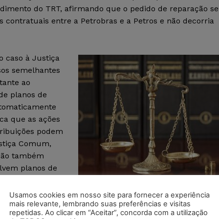
endimento do TRT, afirmando que o pedido de reparação se
ontratuais entre a Petrobras e a Petros e não decorria
o caso à Justiça
sos semelhantes
tante ao
de planos de
utomaticamente
fica que as ações
tribuições podem
ustiça Comum,
isão também
lvem planos de
da das relações
Usamos cookies em nosso site para fornecer a experiência
Créditos: Izzetugutmen | iStock
mais relevante, lembrando suas preferências e visitas
repetidas. Ao clicar em “Aceitar”, concorda com a utilização
lho (TST).