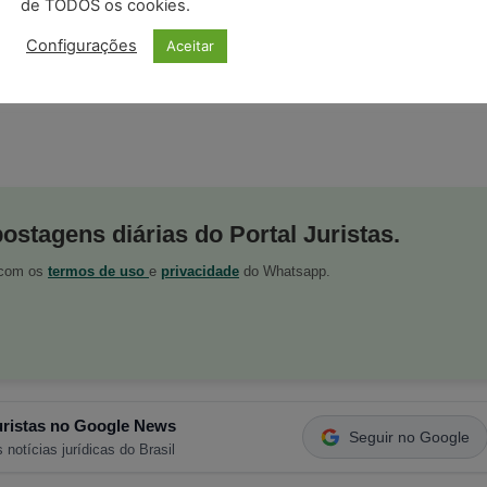
de TODOS os cookies.
Configurações
Aceitar
ok
,
Twitter
,
Instagram
,
Telegram
,
WhatsApp
,
Google
postagens diárias do Portal Juristas.
o com os
termos de uso
e
privacidade
do Whatsapp.
ristas no Google News
Seguir no Google
 notícias jurídicas do Brasil