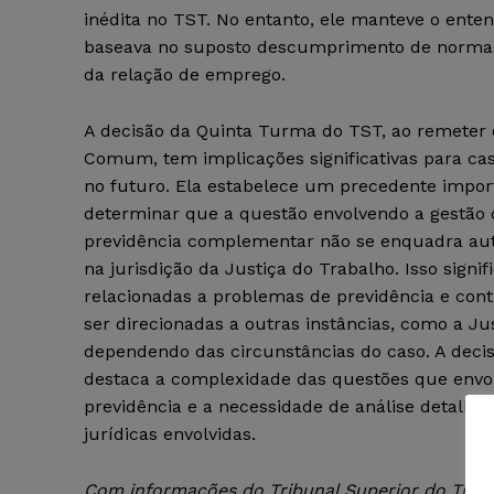
inédita no TST. No entanto, ele manteve o ent
baseava no suposto descumprimento de normas c
da relação de emprego.
A decisão da Quinta Turma do TST, ao remeter 
Comum, tem implicações significativas para ca
no futuro. Ela estabelece um precedente impor
determinar que a questão envolvendo a gestão 
previdência complementar não se enquadra a
na jurisdição da Justiça do Trabalho. Isso signi
relacionadas a problemas de previdência e con
ser direcionadas a outras instâncias, como a J
dependendo das circunstâncias do caso. A dec
destaca a complexidade das questões que envo
previdência e a necessidade de análise detalha
jurídicas envolvidas.
Com informações do Tribunal Superior do Traba