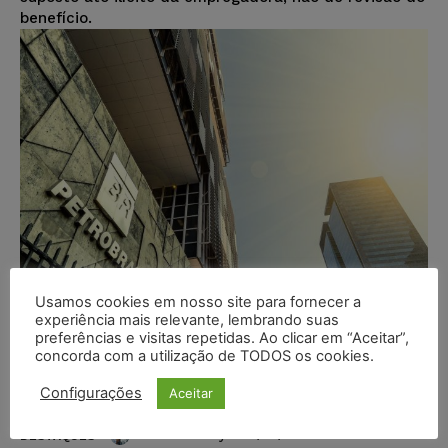
benefício.
Usamos cookies em nosso site para fornecer a
experiência mais relevante, lembrando suas
preferências e visitas repetidas. Ao clicar em “Aceitar”,
STF encerra definitivamente caso
concorda com a utilização de TODOS os cookies.
sobre cálculo de remuneração
mínima na Petrobras
Configurações
Aceitar
Ricardo Krusty
-
05/03/2024
DESTAQUES