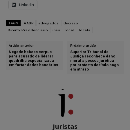
LinkedIn
TAGS
AASP
advogados
decisão
Direito Previdenciário
inss
local
locala
Artigo anterior
Próximo artigo
Negado habeas corpus
Superior Tribunal de
para acusado de liderar
Justiça reconhece dano
quadrilha especializada
moral a pessoa jurídica
em furtar dados bancários
por protesto de título pago
em atraso
Juristas