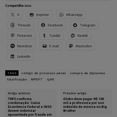
Compartilhe isso:
X
Imprimir
WhatsApp
Threads
Facebook
Telegram
Pinterest
Tumblr
Reddit
Nextdoor
E-mail
Mastodon
LinkedIn
TAGS
código de processo penal
compra de diplomas
falsificação
MPDFT
tjdft
Artigo anterior
Próximo artigo
TRF3 confirma
Globo deve pagar R$ 100
condenação: Caixa
mil a professora por uso
Econômica Federal e INSS
indevido de música no Big
devem indenizar
Brother
aposentada por fraude em